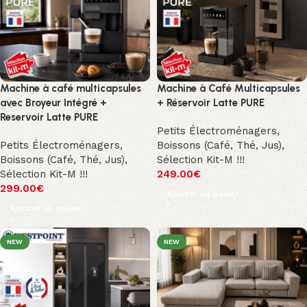
Machine à café multicapsules
Machine à Café Multicapsules
avec Broyeur Intégré +
+ Réservoir Latte PURE
Reservoir Latte PURE
Petits Électroménagers
,
Petits Électroménagers
,
Boissons (Café, Thé, Jus)
,
Boissons (Café, Thé, Jus)
,
Sélection Kit-M !!!
Sélection Kit-M !!!
249.00
€
299.00
€
Ajouter au panier
Ajouter au panier
NEW
NEW