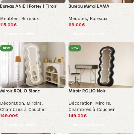
Bureau ANIE 1 Porte/ 1 Tiroir
Bureau Métal LAMA
Meubles
,
Bureaux
Meubles
,
Bureaux
115.00
€
69.00
€
Ajouter au panier
Ajouter au panier
NEW
NEW
Miroir ROLIO Blanc
Miroir ROLIO Noir
Décoration
,
Miroirs
,
Décoration
,
Miroirs
,
Chambres à Coucher
Chambres à Coucher
149.00
€
149.00
€
Ajouter au panier
Ajouter au panier