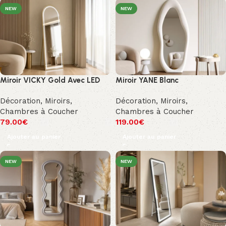
NEW
NEW
Miroir VICKY Gold Avec LED
Miroir YANE Blanc
Décoration
,
Miroirs
,
Décoration
,
Miroirs
,
Chambres à Coucher
Chambres à Coucher
79.00
€
119.00
€
Ajouter au panier
Ajouter au panier
NEW
NEW