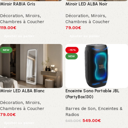
Miroir RABIA Gris
Miroir LED ALBA Noir
Décoration
,
Miroirs
,
Décoration
,
Miroirs
,
Chambres à Coucher
Chambres à Coucher
119.00
€
79.00
€
Ajouter au panier
Ajouter au panier
NEW
-15%
NEW
Miroir LED ALBA Blanc
Enceinte Sono Portable JBL
(PartyBox130)
Décoration
,
Miroirs
,
Chambres à Coucher
Barres de Son, Enceintes &
79.00
€
Radios
549.00
€
649.00
€
Ajouter au panier