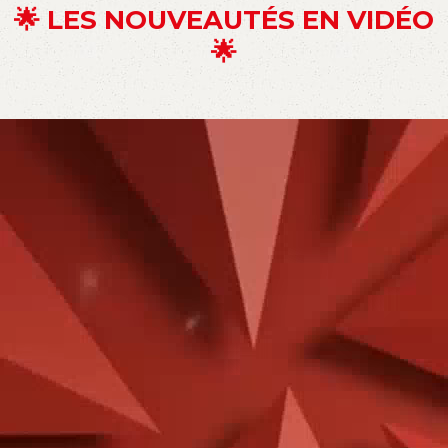
🌟 LES NOUVEAUTÉS EN VIDÉO
🌟