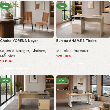
NEW
NEW
Chaise YORENA Noyer
Bureau ANAME 3 Tiroirs
Salles à Manger
,
Chaises
,
Meubles
,
Bureaux
Meubles
129.00
€
19.00
€
Ajouter au panier
Ajouter au panier
NEW
NEW