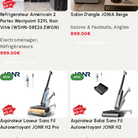
Réfrigérateur Américain 2
Salon D’angle JONIA Beige
Portes Westpoint 529L Noir
Salons & Fauteuils
,
Angles
Vitré (WSHN-58E26.EWGN)
899.00
€
Électroménager
,
Choix des options
Réfrigérateurs
999.00
€
Ajouter au panier
NEW
NEW
Aspirateur Laveur Sans Fil
Aspirateur Balai Sans Fil
Autonettoyant JONR H2 Pro
Autonettoyant JONR H2