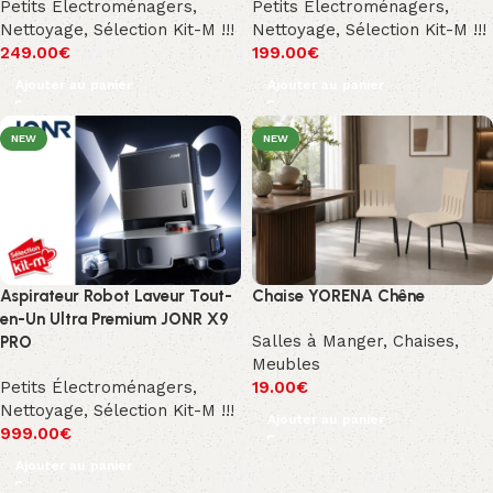
Petits Électroménagers
,
Petits Électroménagers
,
Nettoyage
,
Sélection Kit-M !!!
Nettoyage
,
Sélection Kit-M !!!
249.00
€
199.00
€
Ajouter au panier
Ajouter au panier
NEW
NEW
Aspirateur Robot Laveur Tout-
Chaise YORENA Chêne
en-Un Ultra Premium JONR X9
Salles à Manger
,
Chaises
,
PRO
Meubles
Petits Électroménagers
,
19.00
€
Nettoyage
,
Sélection Kit-M !!!
Ajouter au panier
999.00
€
Ajouter au panier