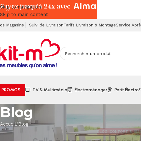
Payez jusqu'à 24x avec
Skip to navigation
Skip to main content
os Magasins
Suivi de Livraison
Tarifs Livraison & Montage
Service Apr
PROMOS
TV & Multimédia
Électroménager
Petit Électro
Blog
Accueil
Blog
BLOG
,
CONFORT & BIE