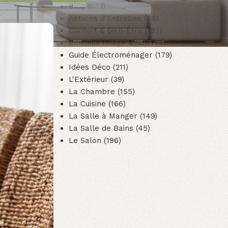
s
Blog
(633)
Astuces d'Entretien
(76)
Confort & Bien-Être
(183)
Conseils Image & Son
(72)
Guide Électroménager
(179)
Idées Déco
(211)
L'Extérieur
(39)
La Chambre
(155)
La Cuisine
(166)
La Salle à Manger
(149)
La Salle de Bains
(45)
Le Salon
(196)