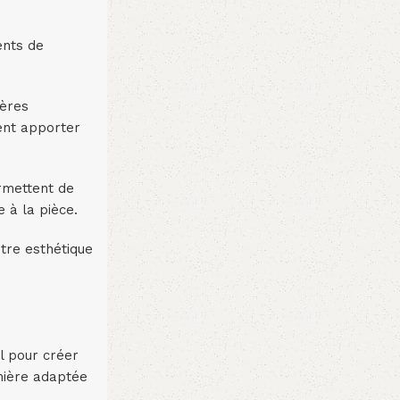
ents de
ières
ent apporter
ermettent de
 à la pièce.
ntre esthétique
l pour créer
mière adaptée