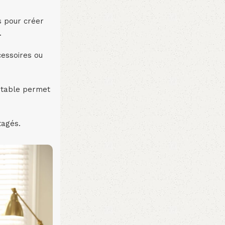
s pour créer
.
cessoires ou
a table permet
tagés.