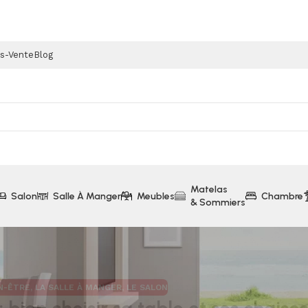
ès-Vente
Blog
Matelas
Salon
Salle À Manger
Meubles
Chambre
& Sommiers
N-ÊTRE
,
LA SALLE À MANGER
,
LE SALON