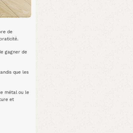
bre de
raticité.
 de gagner de
andis que les
le métal ou le
ture et