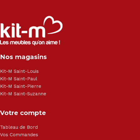
exclusivité :
Salon angle - Salon convertible - Salon relax - Canapé -
Canapé lit - Cuisine sur-mesure - Fauteuil - Armoire - Table
et chaise - Meuble de salle de bain - Literie - Lit - Bureau -
Électroménager - Télévision led - Réfrigérateur -
Congélateur - Cuisson - Cuisinière et hotte - Petits meubles
Nos magasins
- Matelas - Hifi Hitachi, LG, Sharp, Philips, Bosh, Moulinex,
Brandt, TCL, Panasonic, Samsung, Toshiba, Hisense, Grundig,
Haier, Sony, Cecotec, Westpoint, Dyson.
Kit-M Saint-Louis
Kit-M Saint-Paul
Kit-M Saint-Pierre
Kit-M Saint-Suzanne
Votre compte
Tableau de Bord
Vos Commandes