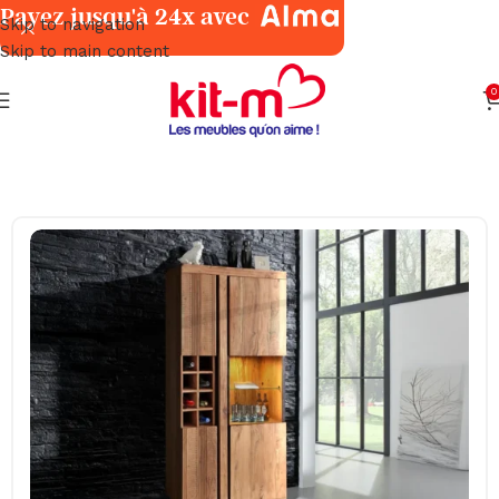
Payez jusqu'à 24x avec
Skip to navigation
Skip to main content
0
Accueil
Salles à Manger
Meubles