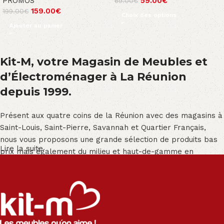
PROMOS
59.00
€
69.00
€
159.00
€
199.00
€
Choix des options
Ajouter au panier
Kit-M, votre Magasin de Meubles et
d’Électroménager à La Réunion
depuis 1999.
Présent aux quatre coins de la Réunion avec des magasins à
Saint-Louis, Saint-Pierre, Savannah et Quartier Français,
nous vous proposons une grande sélection de produits bas
Lire la suite
prix mais également du milieu et haut-de-gamme en
exclusivité :
Salon angle - Salon convertible - Salon relax - Canapé -
Canapé lit - Cuisine sur-mesure - Fauteuil - Armoire - Table
et chaise - Meuble de salle de bain - Literie - Lit - Bureau -
Électroménager - Télévision led - Réfrigérateur -