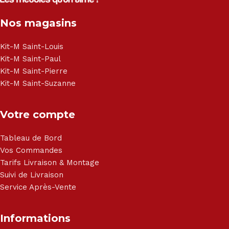
Congélateur - Cuisson - Cuisinière et hotte - Petits meubles
Nos magasins
- Matelas - Hifi Hitachi, LG, Sharp, Philips, Bosh, Moulinex,
Brandt, TCL, Panasonic, Samsung, Toshiba, Hisense, Grundig,
Haier, Sony, Cecotec, Westpoint, Dyson.
Kit-M Saint-Louis
Kit-M Saint-Paul
Kit-M Saint-Pierre
Kit-M Saint-Suzanne
Votre compte
Tableau de Bord
Vos Commandes
Tarifs Livraison & Montage
Suivi de Livraison
Service Après-Vente
Informations