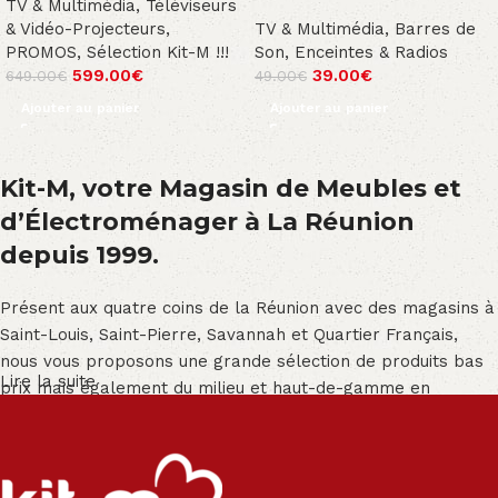
TV & Multimédia
,
Téléviseurs
& Vidéo-Projecteurs
,
TV & Multimédia
,
Barres de
PROMOS
,
Sélection Kit-M !!!
Son, Enceintes & Radios
599.00
€
39.00
€
649.00
€
49.00
€
Ajouter au panier
Ajouter au panier
Kit-M, votre Magasin de Meubles et
d’Électroménager à La Réunion
depuis 1999.
Présent aux quatre coins de la Réunion avec des magasins à
Saint-Louis, Saint-Pierre, Savannah et Quartier Français,
nous vous proposons une grande sélection de produits bas
Lire la suite
prix mais également du milieu et haut-de-gamme en
exclusivité :
Salon angle - Salon convertible - Salon relax - Canapé -
Canapé lit - Cuisine sur-mesure - Fauteuil - Armoire - Table