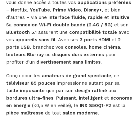
vous donne accès à toutes vos
applications préférées
–
Netflix
,
YouTube
,
Prime Video
,
Disney+
, et bien
d’autres – via une
interface fluide
,
rapide
et
intuitive
.
Sa
connexion Wi-Fi double bande (2.4G / 5G)
et son
Bluetooth 5.1
assurent une
compatibilité totale
avec
vos
appareils sans fil
. Avec ses
3 ports HDMI
et
2
ports USB
, branchez vos
consoles
,
home cinéma
,
lecteurs Blu-ray
ou
disques durs externes
pour
profiter d’un
divertissement sans limites
.
Conçu pour les
amateurs de grand spectacle
, ce
téléviseur 85 pouces
impressionne autant par sa
taille imposante
que par son
design raffiné
aux
bordures ultra-fines
.
Puissant
,
intelligent
et
économe
en énergie
(<0,5 W en veille), le
INX 850Q1-F2
est la
pièce maîtresse
de tout
salon moderne
.