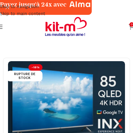
Payez jusqu'à 24x avec
Skip to navigation
Skip to main content
0
Accueil
TV & Multimédia
Téléviseurs & Vidéo-Projecteurs
-18%
RUPTURE DE
STOCK