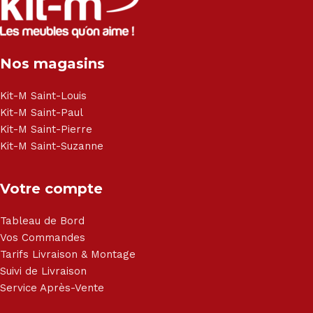
et chaise - Meuble de salle de bain - Literie - Lit - Bureau -
Électroménager - Télévision led - Réfrigérateur -
Congélateur - Cuisson - Cuisinière et hotte - Petits meubles
Nos magasins
- Matelas - Hifi Hitachi, LG, Sharp, Philips, Bosh, Moulinex,
Brandt, TCL, Panasonic, Samsung, Toshiba, Hisense, Grundig,
Haier, Sony, Cecotec, Westpoint, Dyson.
Kit-M Saint-Louis
Kit-M Saint-Paul
Kit-M Saint-Pierre
Kit-M Saint-Suzanne
Votre compte
Tableau de Bord
Vos Commandes
Tarifs Livraison & Montage
Suivi de Livraison
Service Après-Vente