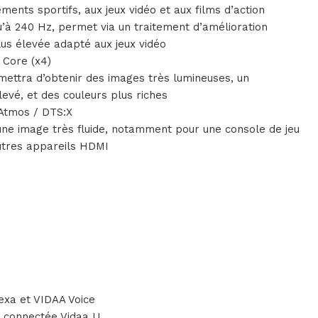
ents sportifs, aux jeux vidéo et aux films d’action
u’à 240 Hz, permet via un traitement d’amélioration
lus élevée adapté aux jeux vidéo
 Core (x4)
rmettra d’obtenir des images très lumineuses, un
evé, et des couleurs plus riches
 Atmos / DTS:X
une image très fluide, notamment pour une console de jeu
utres appareils HDMI
lexa et VIDAA Voice
V connectée Vidaa U