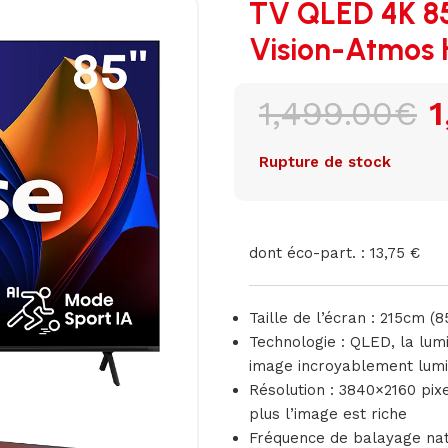
TV QLED 4K 8
Vision-Atmos 
1,499.00
€
1
Rupture de stock
dont éco-part. : 13,75 €
Taille de l’écran : 215cm (8
Technologie : QLED, la lum
image incroyablement lum
Résolution : 3840×2160 pixel
plus l’image est riche
Fréquence de balayage nativ