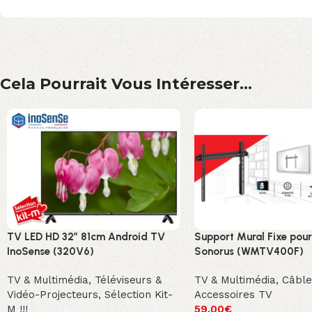
Cela Pourrait Vous Intéresser...
TV LED HD 32″ 81cm Android TV
Support Mural Fixe pou
InoSense (320V6)
Sonorus (WMTV400F)
TV & Multimédia
,
Téléviseurs &
TV & Multimédia
,
Câble
Vidéo-Projecteurs
,
Sélection Kit-
Accessoires TV
M !!!
59.00
€