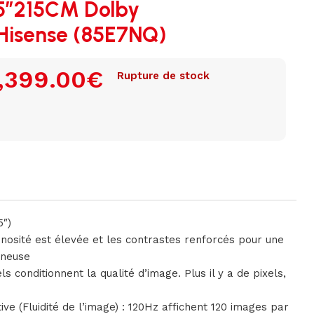
5″215CM Dolby
Hisense (85E7NQ)
,399.00
€
Rupture de stock
5″)
inosité est élevée et les contrastes renforcés pour une
ineuse
s conditionnent la qualité d’image. Plus il y a de pixels,
e (Fluidité de l’image) : 120Hz affichent 120 images par