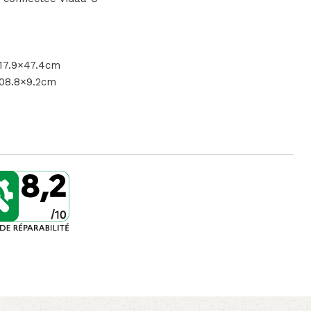
117.9×47.4cm
108.8×9.2cm