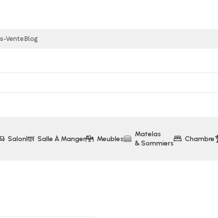
ès-Vente
Blog
Matelas
Salon
Salle À Manger
Meubles
Chambre
& Sommiers
V QLED 4K 85″215CM Dolby Vision-Atmos Hisense (85E7NQ)