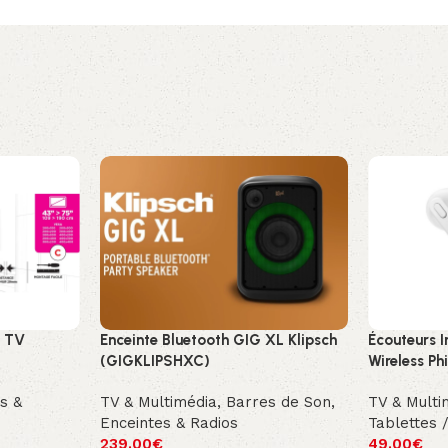
r TV
Enceinte Bluetooth GIG XL Klipsch
Écouteurs I
(GIGKLIPSHXC)
Wireless Ph
s &
TV & Multimédia
,
Barres de Son,
TV & Multi
Enceintes & Radios
Tablettes 
239.00
€
49.00
€