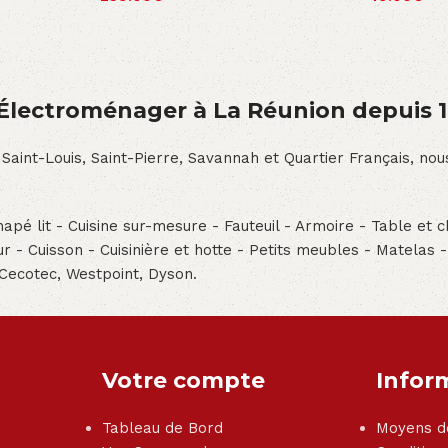
́lectroménager à La Réunion depuis 
 Saint-Louis, Saint-Pierre, Savannah et Quartier Français, n
pé lit - Cuisine sur-mesure - Fauteuil - Armoire - Table et ch
teur - Cuisson - Cuisinière et hotte - Petits meubles - Matelas 
 Cecotec, Westpoint, Dyson.
Votre compte
Infor
Tableau de Bord
Moyens d