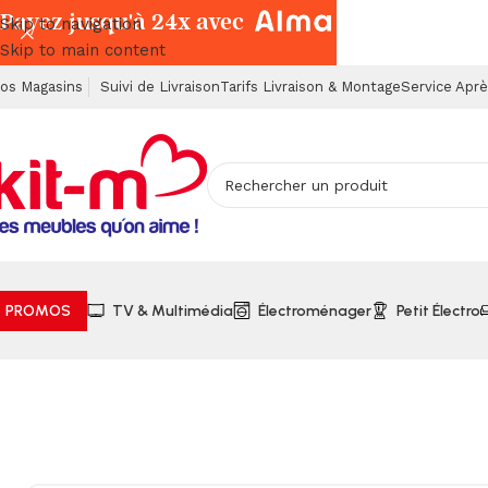
Payez jusqu'à 24x avec
Skip to navigation
Skip to main content
os Magasins
Suivi de Livraison
Tarifs Livraison & Montage
Service Apr
PROMOS
TV & Multimédia
Électroménager
Petit Électro
Accueil
TV & Multimédia
Téléviseurs & Vidéo-Projecteurs
T