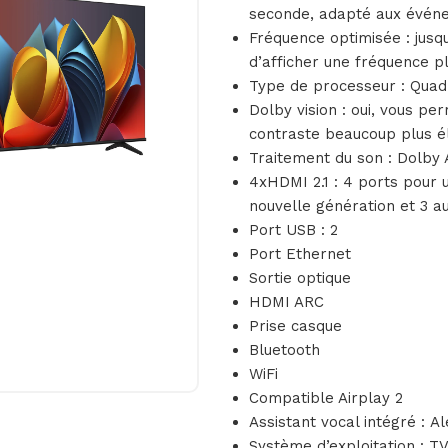
seconde, adapté aux événem
Fréquence optimisée : jusq
d’afficher une fréquence p
Type de processeur : Quad
Dolby vision : oui, vous pe
contraste beaucoup plus él
Traitement du son : Dolby
4xHDMI 2.1 : 4 ports pour 
nouvelle génération et 3 a
Port USB : 2
Port Ethernet
Sortie optique
HDMI ARC
Prise casque
Bluetooth
WiFi
Compatible Airplay 2
Assistant vocal intégré : A
Système d’exploitation : T