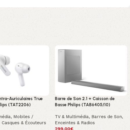
ntra-Auriculaires True
Barre de Son 2.1 + Caisson de
ilips (TAT2206)
Basse Philips (TAB6405/10)
média
,
Mobiles /
TV & Multimédia
,
Barres de Son,
/ Casques & Écouteurs
Enceintes & Radios
299.00
€