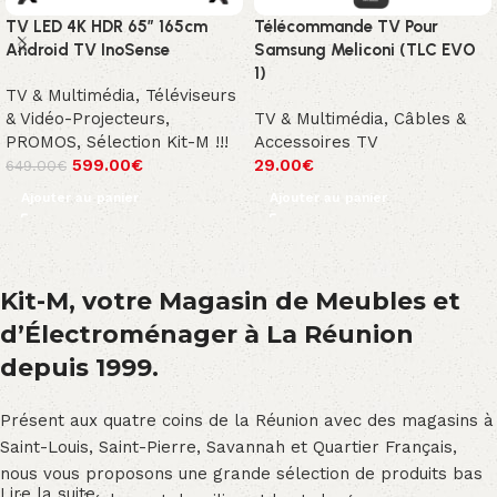
TV LED 4K HDR 65″ 165cm
Télécommande TV Pour
Android TV InoSense
Samsung Meliconi (TLC EVO
1)
TV & Multimédia
,
Téléviseurs
& Vidéo-Projecteurs
,
TV & Multimédia
,
Câbles &
PROMOS
,
Sélection Kit-M !!!
Accessoires TV
599.00
€
29.00
€
649.00
€
Ajouter au panier
Ajouter au panier
Kit-M, votre Magasin de Meubles et
d’Électroménager à La Réunion
depuis 1999.
Présent aux quatre coins de la Réunion avec des magasins à
Saint-Louis, Saint-Pierre, Savannah et Quartier Français,
nous vous proposons une grande sélection de produits bas
Lire la suite