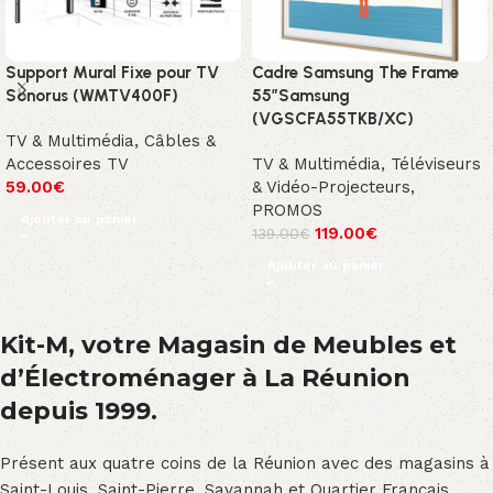
Support Mural Fixe pour TV
Cadre Samsung The Frame
Sonorus (WMTV400F)
55″Samsung
(VGSCFA55TKB/XC)
TV & Multimédia
,
Câbles &
Accessoires TV
TV & Multimédia
,
Téléviseurs
59.00
€
& Vidéo-Projecteurs
,
PROMOS
Ajouter au panier
119.00
€
139.00
€
Ajouter au panier
Kit-M, votre Magasin de Meubles et
d’Électroménager à La Réunion
depuis 1999.
Présent aux quatre coins de la Réunion avec des magasins à
Saint-Louis, Saint-Pierre, Savannah et Quartier Français,