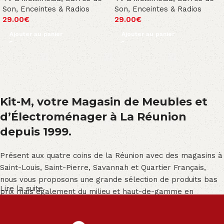
Son, Enceintes & Radios
Son, Enceintes & Radios
29.00
€
29.00
€
Ajouter au panier
Ajouter au panier
Kit-M, votre Magasin de Meubles et
d’Électroménager à La Réunion
depuis 1999.
Présent aux quatre coins de la Réunion avec des magasins à
Saint-Louis, Saint-Pierre, Savannah et Quartier Français,
nous vous proposons une grande sélection de produits bas
Lire la suite
prix mais également du milieu et haut-de-gamme en
exclusivité :