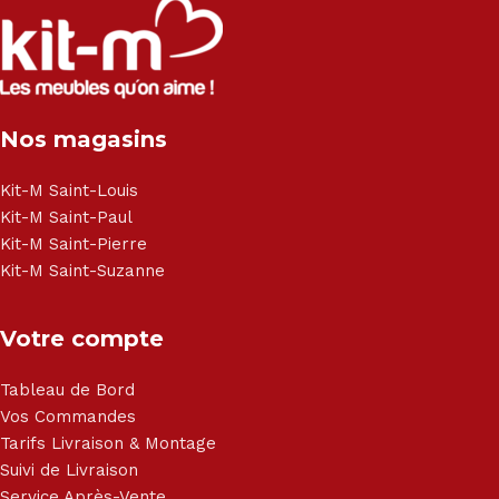
Salon angle - Salon convertible - Salon relax - Canapé -
Canapé lit - Cuisine sur-mesure - Fauteuil - Armoire - Table
et chaise - Meuble de salle de bain - Literie - Lit - Bureau -
Électroménager - Télévision led - Réfrigérateur -
Congélateur - Cuisson - Cuisinière et hotte - Petits meubles
Nos magasins
- Matelas - Hifi Hitachi, LG, Sharp, Philips, Bosh, Moulinex,
Brandt, TCL, Panasonic, Samsung, Toshiba, Hisense, Grundig,
Haier, Sony, Cecotec, Westpoint, Dyson.
Kit-M Saint-Louis
Kit-M Saint-Paul
Kit-M Saint-Pierre
Kit-M Saint-Suzanne
Votre compte
Tableau de Bord
Vos Commandes
Tarifs Livraison & Montage
Suivi de Livraison
Service Après-Vente