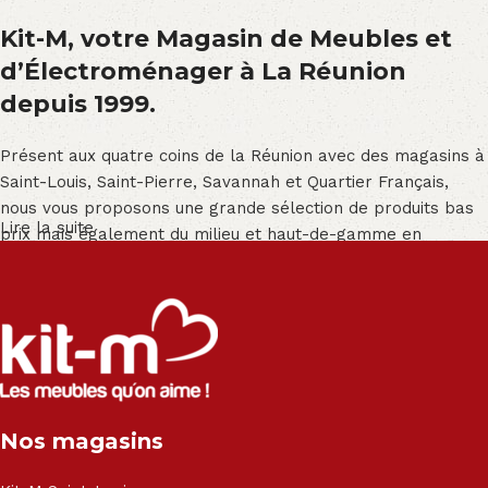
Kit-M, votre Magasin de Meubles et
d’Électroménager à La Réunion
depuis 1999.
Présent aux quatre coins de la Réunion avec des magasins à
Saint-Louis, Saint-Pierre, Savannah et Quartier Français,
nous vous proposons une grande sélection de produits bas
Lire la suite
prix mais également du milieu et haut-de-gamme en
exclusivité :
Salon angle - Salon convertible - Salon relax - Canapé -
Canapé lit - Cuisine sur-mesure - Fauteuil - Armoire - Table
et chaise - Meuble de salle de bain - Literie - Lit - Bureau -
Électroménager - Télévision led - Réfrigérateur -
Congélateur - Cuisson - Cuisinière et hotte - Petits meubles
Nos magasins
- Matelas - Hifi Hitachi, LG, Sharp, Philips, Bosh, Moulinex,
Brandt, TCL, Panasonic, Samsung, Toshiba, Hisense, Grundig,