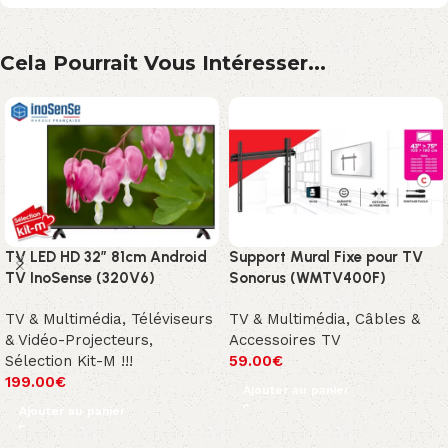
Cela Pourrait Vous Intéresser...
TV LED HD 32″ 81cm Android
Support Mural Fixe pour TV
TV InoSense (320V6)
Sonorus (WMTV400F)
TV & Multimédia
,
Téléviseurs
TV & Multimédia
,
Câbles &
& Vidéo-Projecteurs
,
Accessoires TV
Sélection Kit-M !!!
59.00
€
199.00
€
Ajouter au panier
Ajouter au panier