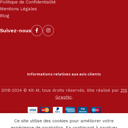
Politique de Confidentialité
Mentions Légales
Blog
Suivez-nous
Informations relatives aux avis clients
2018-2024 © Kit-M, tous droits réservés. Site réalisé par
210
Graphic
.
0
Ce site utilise des cookies pour améliorer votre
outique
Service client
Panier
expérience de navigation. En continuant à naviguer