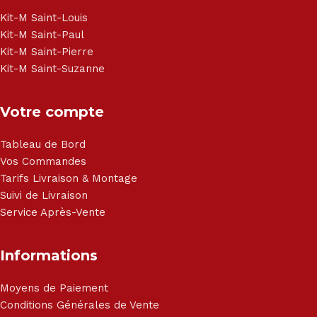
Brandt, TCL, Panasonic, Samsung, Toshiba, Hisense, Grundig,
Haier, Sony, Cecotec, Westpoint, Dyson.
Kit-M Saint-Louis
Kit-M Saint-Paul
Kit-M Saint-Pierre
Kit-M Saint-Suzanne
Votre compte
Tableau de Bord
Vos Commandes
Tarifs Livraison & Montage
Suivi de Livraison
Service Après-Vente
Informations
Moyens de Paiement
Conditions Générales de Vente