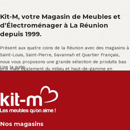
Kit-M, votre Magasin de Meubles et
d’Électroménager à La Réunion
depuis 1999.
Présent aux quatre coins de la Réunion avec des magasins à
Saint-Louis, Saint-Pierre, Savannah et Quartier Français,
nous vous proposons une grande sélection de produits bas
Lire la suite
prix mais également du milieu et haut-de-gamme en
exclusivité :
Salon angle - Salon convertible - Salon relax - Canapé -
Canapé lit - Cuisine sur-mesure - Fauteuil - Armoire - Table
et chaise - Meuble de salle de bain - Literie - Lit - Bureau -
Électroménager - Télévision led - Réfrigérateur -
Congélateur - Cuisson - Cuisinière et hotte - Petits meubles
Nos magasins
- Matelas - Hifi Hitachi, LG, Sharp, Philips, Bosh, Moulinex,