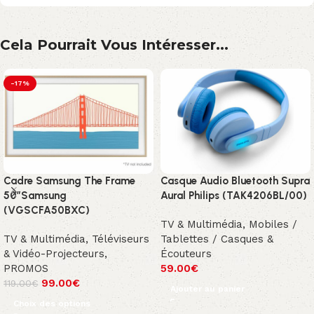
Cela Pourrait Vous Intéresser...
-17%
Cadre Samsung The Frame
Casque Audio Bluetooth Supra
50″Samsung
Aural Philips (TAK4206BL/00)
(VGSCFA50BXC)
TV & Multimédia
,
Mobiles /
TV & Multimédia
,
Téléviseurs
Tablettes / Casques &
& Vidéo-Projecteurs
,
Écouteurs
PROMOS
59.00
€
99.00
€
119.00
€
Ajouter au panier
Choix des options