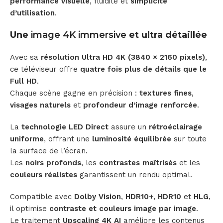
performance visuelle
, fluidité et
simplicité
d’utilisation
.
Une
image 4K immersive
et ultra détaillée
Avec sa
résolution Ultra HD 4K (3840 × 2160 pixels)
,
ce téléviseur offre
quatre fois plus de détails que le
Full HD
.
Chaque scène gagne en précision :
textures fines
,
visages naturels
et
profondeur d’image renforcée
.
La
technologie LED Direct
assure un
rétroéclairage
uniforme
, offrant une
luminosité équilibrée
sur toute
la surface de l’écran.
Les
noirs profonds
, les
contrastes maîtrisés
et les
couleurs réalistes
garantissent un rendu optimal.
Compatible avec
Dolby Vision
,
HDR10+
,
HDR10
et
HLG
,
il optimise
contraste et couleurs image par image
.
Le traitement
Upscaling 4K AI
améliore les contenus