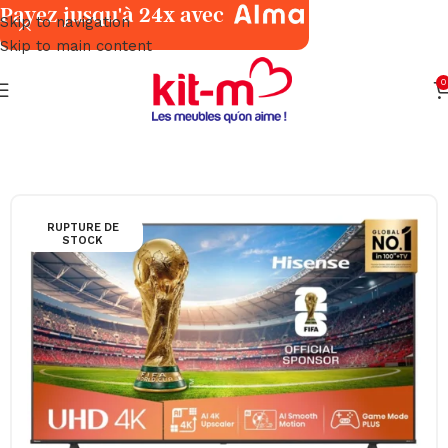
Payez jusqu'à 24x avec
Skip to navigation
Skip to main content
0
Accueil
TV & Multimédia
Téléviseurs & Vidéo-Projecteurs
RUPTURE DE
STOCK