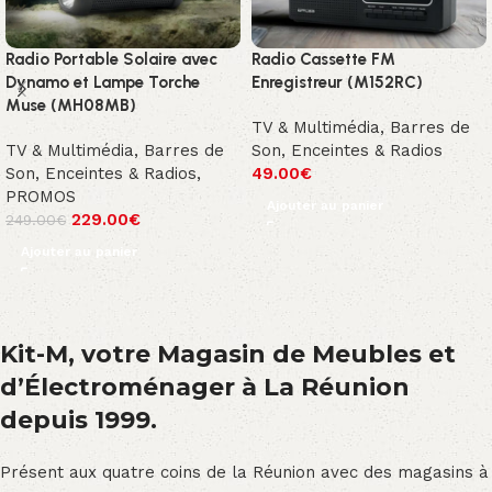
Radio Portable Solaire avec
Radio Cassette FM
Dynamo et Lampe Torche
Enregistreur (M152RC)
Muse (MH08MB)
TV & Multimédia
,
Barres de
TV & Multimédia
,
Barres de
Son, Enceintes & Radios
Son, Enceintes & Radios
,
49.00
€
PROMOS
Ajouter au panier
229.00
€
249.00
€
Ajouter au panier
Kit-M, votre Magasin de Meubles et
d’Électroménager à La Réunion
depuis 1999.
Présent aux quatre coins de la Réunion avec des magasins à