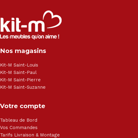
Salon angle - Salon convertible - Salon relax - Canapé -
Canapé lit - Cuisine sur-mesure - Fauteuil - Armoire - Table
et chaise - Meuble de salle de bain - Literie - Lit - Bureau -
Électroménager - Télévision led - Réfrigérateur -
Congélateur - Cuisson - Cuisinière et hotte - Petits meubles
Nos magasins
- Matelas - Hifi Hitachi, LG, Sharp, Philips, Bosh, Moulinex,
Brandt, TCL, Panasonic, Samsung, Toshiba, Hisense, Grundig,
Haier, Sony, Cecotec, Westpoint, Dyson.
Kit-M Saint-Louis
Kit-M Saint-Paul
Kit-M Saint-Pierre
Kit-M Saint-Suzanne
Votre compte
Tableau de Bord
Vos Commandes
Tarifs Livraison & Montage