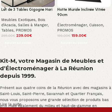
Lot de 3 Tables Gigogne Hari
Hotte Murale Inclinée Vitrée
90cm
Meubles Exotiques
,
Bois
d'Acacia
,
Salles à Manger
,
Électroménager
,
Cuisson
,
Tables
,
PROMOS
PROMOS
239.00
€
159.00
€
299.00
€
199.00
€
Ajouter au panier
Ajouter au panier
Kit-M, votre Magasin de Meubles et
d’Électroménager à La Réunion
depuis 1999.
Présent aux quatre coins de la Réunion avec des magasins à
Saint-Louis, Saint-Pierre, Savannah et Quartier Français,
nous vous proposons une grande sélection de produits bas
Lire la suite
prix mais également du milieu et haut-de-gamme en
exclusivité :