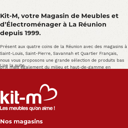
Kit-M, votre Magasin de Meubles et
d’Électroménager à La Réunion
depuis 1999.
Présent aux quatre coins de la Réunion avec des magasins à
Saint-Louis, Saint-Pierre, Savannah et Quartier Français,
nous vous proposons une grande sélection de produits bas
Lire la suite
prix mais également du milieu et haut-de-gamme en
exclusivité :
Salon angle - Salon convertible - Salon relax - Canapé -
Canapé lit - Cuisine sur-mesure - Fauteuil - Armoire - Table
et chaise - Meuble de salle de bain - Literie - Lit - Bureau -
Électroménager - Télévision led - Réfrigérateur -
Congélateur - Cuisson - Cuisinière et hotte - Petits meubles
Nos magasins
- Matelas - Hifi Hitachi, LG, Sharp, Philips, Bosh, Moulinex,
Brandt, TCL, Panasonic, Samsung, Toshiba, Hisense, Grundig,