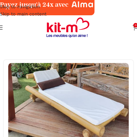
Payez jusqu'à 24x avec
Skip to navigation
Skip to main content
0
Accueil
Jardins & Terrasses