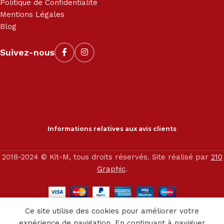
Politique de Confidentialité
Mentions Légales
Blog
Suivez-nous
Informations relatives aux avis clients
2018-2024 © Kit-M, tous droits réservés. Site réalisé par
210
Graphic
.
0
Ce site utilise des cookies pour améliorer votre
outique
Service client
Panier
expérience de navigation. En continuant à naviguer