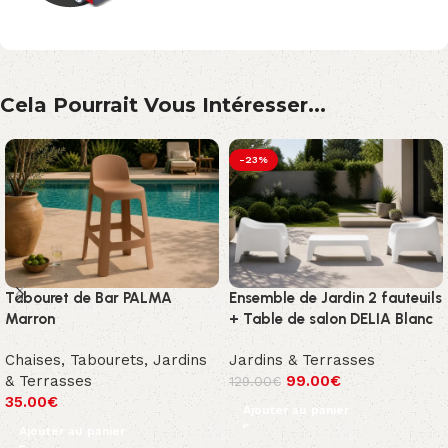
Cela Pourrait Vous Intéresser...
-23%
Tabouret de Bar PALMA
Ensemble de Jardin 2 fauteuils
Marron
+ Table de salon DELIA Blanc
Chaises
,
Tabourets
,
Jardins
Jardins & Terrasses
& Terrasses
99.00
€
129.00
€
35.00
€
Ajouter au panier
Ajouter au panier