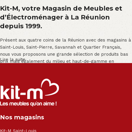
Kit-M, votre Magasin de Meubles et
d’Électroménager à La Réunion
depuis 1999.
Présent aux quatre coins de la Réunion avec des magasins à
Saint-Louis, Saint-Pierre, Savannah et Quartier Français,
nous vous proposons une grande sélection de produits bas
Lire la suite
prix mais également du milieu et haut-de-gamme en
exclusivité :
Salon angle - Salon convertible - Salon relax - Canapé -
Canapé lit - Cuisine sur-mesure - Fauteuil - Armoire - Table
et chaise - Meuble de salle de bain - Literie - Lit - Bureau -
Électroménager - Télévision led - Réfrigérateur -
Congélateur - Cuisson - Cuisinière et hotte - Petits meubles
Nos magasins
- Matelas - Hifi Hitachi, LG, Sharp, Philips, Bosh, Moulinex,
Brandt, TCL, Panasonic, Samsung, Toshiba, Hisense, Grundig,
Haier, Sony, Cecotec, Westpoint, Dyson.
Kit-M Saint-Louis