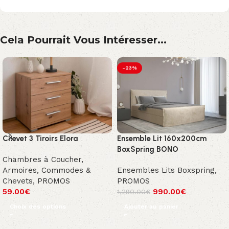
Cela Pourrait Vous Intéresser...
-23%
Chevet 3 Tiroirs Elora
Ensemble Lit 160x200cm
BoxSpring BONO
Chambres à Coucher
,
Armoires, Commodes &
Ensembles Lits Boxspring
,
Chevets
,
PROMOS
PROMOS
59.00
€
990.00
€
1,290.00
€
Choix des options
Ajouter au panier