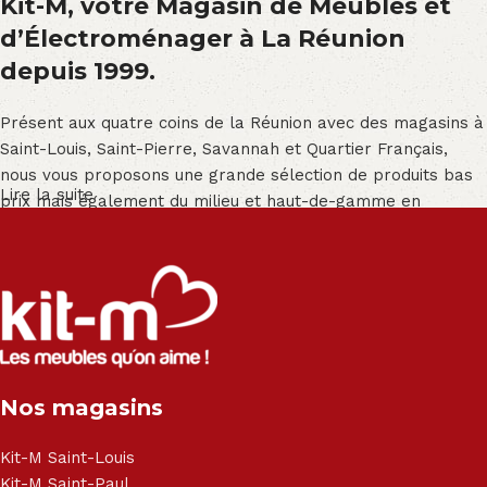
Kit-M, votre Magasin de Meubles et
d’Électroménager à La Réunion
depuis 1999.
Présent aux quatre coins de la Réunion avec des magasins à
Saint-Louis, Saint-Pierre, Savannah et Quartier Français,
nous vous proposons une grande sélection de produits bas
Lire la suite
prix mais également du milieu et haut-de-gamme en
exclusivité :
Salon angle - Salon convertible - Salon relax - Canapé -
Canapé lit - Cuisine sur-mesure - Fauteuil - Armoire - Table
et chaise - Meuble de salle de bain - Literie - Lit - Bureau -
Électroménager - Télévision led - Réfrigérateur -
Congélateur - Cuisson - Cuisinière et hotte - Petits meubles
Nos magasins
- Matelas - Hifi Hitachi, LG, Sharp, Philips, Bosh, Moulinex,
Brandt, TCL, Panasonic, Samsung, Toshiba, Hisense, Grundig,
Haier, Sony, Cecotec, Westpoint, Dyson.
Kit-M Saint-Louis
Kit-M Saint-Paul