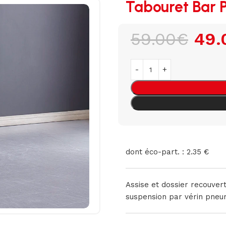
Tabouret Bar P
59.00
€
49.
dont éco-part. : 2.35 €
Assise et dossier recouver
suspension par vérin pneum