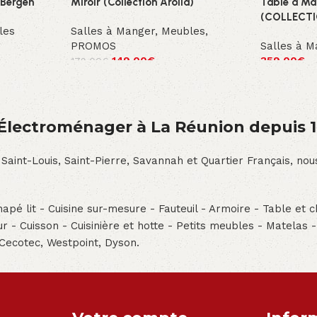
s Bergen
Miroir (Collection Arolla)
Table à Ma
(COLLECT
les
Salles à Manger
,
Meubles
,
PROMOS
Salles à M
149.00
€
359.00
€
179.00
€
́lectroménager à La Réunion depuis 
 Saint-Louis, Saint-Pierre, Savannah et Quartier Français, n
pé lit - Cuisine sur-mesure - Fauteuil - Armoire - Table et ch
teur - Cuisson - Cuisinière et hotte - Petits meubles - Matelas 
 Cecotec, Westpoint, Dyson.