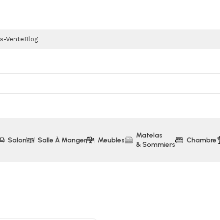
ès-Vente
Blog
Matelas
Salon
Salle À Manger
Meubles
Chambre
& Sommiers
ris Clair