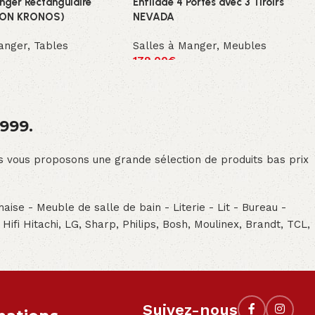
nger Rectangulaire
Enfilade 4 Portes avec 3 Tiroirs
ION KRONOS)
NEVADA
anger
,
Tables
Salles à Manger
,
Meubles
179.00
€
1999.
ous vous proposons une grande sélection de produits bas prix
aise - Meuble de salle de bain - Literie - Lit - Bureau -
- Hifi Hitachi, LG, Sharp, Philips, Bosh, Moulinex, Brandt, TCL,
Suivez-nous