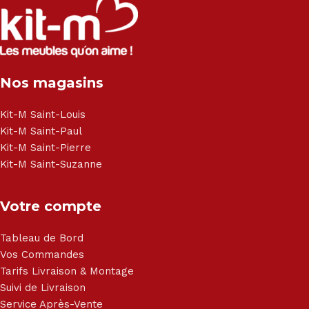
Canapé lit - Cuisine sur-mesure - Fauteuil - Armoire - Table
et chaise - Meuble de salle de bain - Literie - Lit - Bureau -
Électroménager - Télévision led - Réfrigérateur -
Congélateur - Cuisson - Cuisinière et hotte - Petits meubles
Nos magasins
- Matelas - Hifi Hitachi, LG, Sharp, Philips, Bosh, Moulinex,
Brandt, TCL, Panasonic, Samsung, Toshiba, Hisense, Grundig,
Haier, Sony, Cecotec, Westpoint, Dyson.
Kit-M Saint-Louis
Kit-M Saint-Paul
Kit-M Saint-Pierre
Kit-M Saint-Suzanne
Votre compte
Tableau de Bord
Vos Commandes
Tarifs Livraison & Montage
Suivi de Livraison
Service Après-Vente