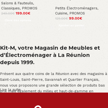
Salons & Fauteuils
,
Classiques
,
PROMOS
Petits Électroménagers
,
199.00
€
Cuisine
,
PROMOS
249.00
€
99.00
€
129.00
€
Choix des options
Ajouter au panier
Kit-M, votre Magasin de Meubles et
d’Électroménager à La Réunion
depuis 1999.
Présent aux quatre coins de la Réunion avec des magasins à
Saint-Louis, Saint-Pierre, Savannah et Quartier Français,
nous vous proposons une grande sélection de produits bas
Lire la suite
prix mais également du milieu et haut-de-gamme en
exclusivité :
Salon angle - Salon convertible - Salon relax - Canapé -