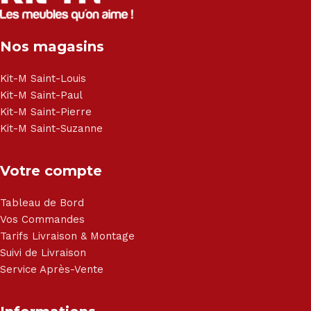
Électroménager - Télévision led - Réfrigérateur -
Congélateur - Cuisson - Cuisinière et hotte - Petits meubles
Nos magasins
- Matelas - Hifi Hitachi, LG, Sharp, Philips, Bosh, Moulinex,
Brandt, TCL, Panasonic, Samsung, Toshiba, Hisense, Grundig,
Haier, Sony, Cecotec, Westpoint, Dyson.
Kit-M Saint-Louis
Kit-M Saint-Paul
Kit-M Saint-Pierre
Kit-M Saint-Suzanne
Votre compte
Tableau de Bord
Vos Commandes
Tarifs Livraison & Montage
Suivi de Livraison
Service Après-Vente