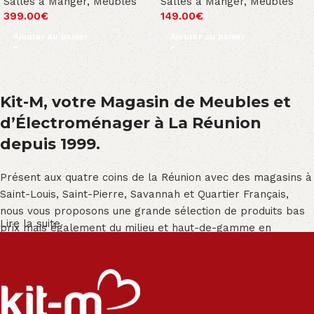
Salles à Manger
,
Meubles
Salles à Manger
,
Meubles
399.00
€
149.00
€
Ajouter au panier
Ajouter au panier
Kit-M, votre Magasin de Meubles et
d’Électroménager à La Réunion
depuis 1999.
Présent aux quatre coins de la Réunion avec des magasins à
Saint-Louis, Saint-Pierre, Savannah et Quartier Français,
nous vous proposons une grande sélection de produits bas
Lire la suite
prix mais également du milieu et haut-de-gamme en
exclusivité :
Salon angle - Salon convertible - Salon relax - Canapé -
Canapé lit - Cuisine sur-mesure - Fauteuil - Armoire - Table
et chaise - Meuble de salle de bain - Literie - Lit - Bureau -