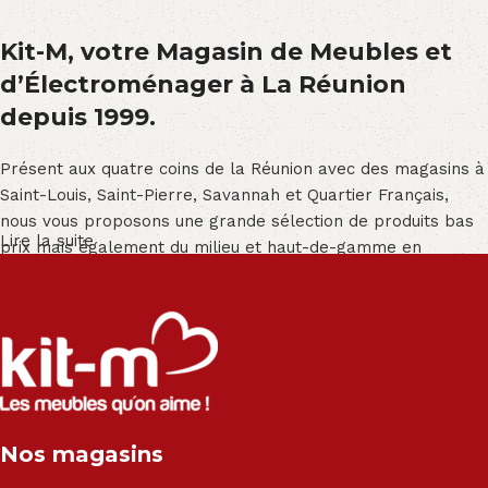
Kit-M, votre Magasin de Meubles et
d’Électroménager à La Réunion
depuis 1999.
Présent aux quatre coins de la Réunion avec des magasins à
Saint-Louis, Saint-Pierre, Savannah et Quartier Français,
nous vous proposons une grande sélection de produits bas
Lire la suite
prix mais également du milieu et haut-de-gamme en
exclusivité :
Salon angle - Salon convertible - Salon relax - Canapé -
Canapé lit - Cuisine sur-mesure - Fauteuil - Armoire - Table
et chaise - Meuble de salle de bain - Literie - Lit - Bureau -
Électroménager - Télévision led - Réfrigérateur -
Congélateur - Cuisson - Cuisinière et hotte - Petits meubles
Nos magasins
- Matelas - Hifi Hitachi, LG, Sharp, Philips, Bosh, Moulinex,
Brandt, TCL, Panasonic, Samsung, Toshiba, Hisense, Grundig,