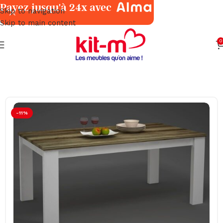
Payez jusqu'à 24x avec
Skip to navigation
Skip to main content
0
Accueil
Salles à Manger
Tables
-11%