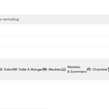
ès-Vente
Blog
Matelas
Salon
Salle À Manger
Meubles
Chambre
& Sommiers