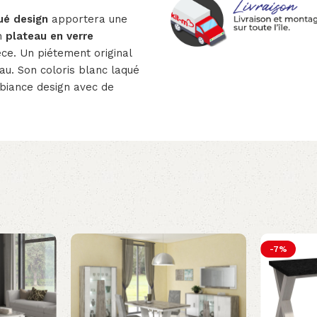
qué design
apportera une
n
plateau en verre
ce. Un piétement original
eau. Son coloris blanc laqué
mbiance design avec de
-7%