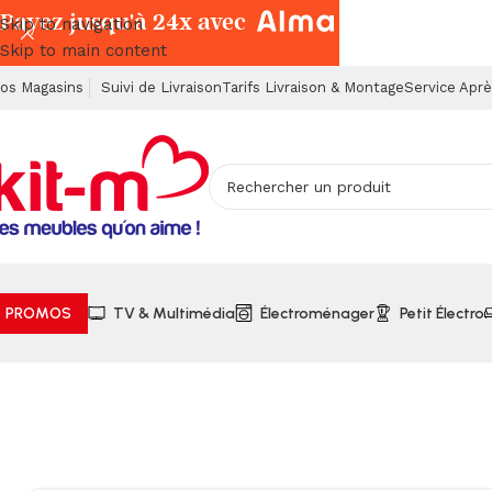
Payez jusqu'à 24x avec
Skip to navigation
Skip to main content
os Magasins
Suivi de Livraison
Tarifs Livraison & Montage
Service Apr
PROMOS
TV & Multimédia
Électroménager
Petit Électro
Accueil
Salles à Manger
Tables
Table à Manger