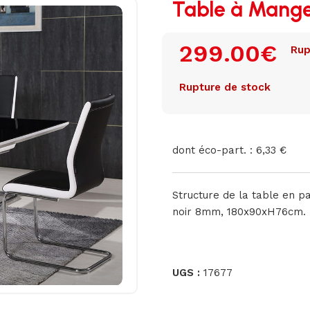
Table à Mang
299.00
€
Rup
Rupture de stock
dont éco-part. : 6,33 €
Structure de la table en p
noir 8mm, 180x90xH76cm.
UGS :
17677