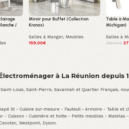
clairage
Miroir pour Buffet (Collection
Table à Ma
Blanche /
Kronos)
Michigan)
Salles à Manger
,
Meubles
Salles à M
les
159.00
€
27
299.00
€
́lectroménager à La Réunion depuis 
 Saint-Louis, Saint-Pierre, Savannah et Quartier Français, n
pé lit - Cuisine sur-mesure - Fauteuil - Armoire - Table et ch
teur - Cuisson - Cuisinière et hotte - Petits meubles - Matelas 
 Cecotec, Westpoint, Dyson.