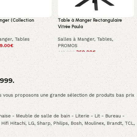
nger (Collection
Table à Manger Rectangulaire
Vitrée Paula
anger
,
Tables
Salles à Manger
,
Tables
,
9.00
€
PROMOS
369.00
€
449.00
€
1999.
ous vous proposons une grande sélection de produits bas prix
aise - Meuble de salle de bain - Literie - Lit - Bureau -
- Hifi Hitachi, LG, Sharp, Philips, Bosh, Moulinex, Brandt, TCL,