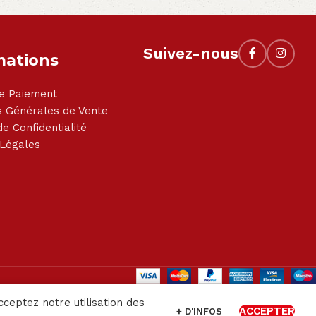
Suivez-nous
mations
e Paiement
s Générales de Vente
de Confidentialité
 Légales
cceptez notre utilisation des
ACCEPTER
+ D'INFOS