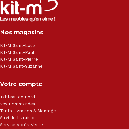
Canapé lit - Cuisine sur-mesure - Fauteuil - Armoire - Table
et chaise - Meuble de salle de bain - Literie - Lit - Bureau -
Électroménager - Télévision led - Réfrigérateur -
Congélateur - Cuisson - Cuisinière et hotte - Petits meubles
Nos magasins
- Matelas - Hifi Hitachi, LG, Sharp, Philips, Bosh, Moulinex,
Brandt, TCL, Panasonic, Samsung, Toshiba, Hisense, Grundig,
Haier, Sony, Cecotec, Westpoint, Dyson.
Kit-M Saint-Louis
Kit-M Saint-Paul
Kit-M Saint-Pierre
Kit-M Saint-Suzanne
Votre compte
Tableau de Bord
Vos Commandes
Tarifs Livraison & Montage
Suivi de Livraison
Service Après-Vente