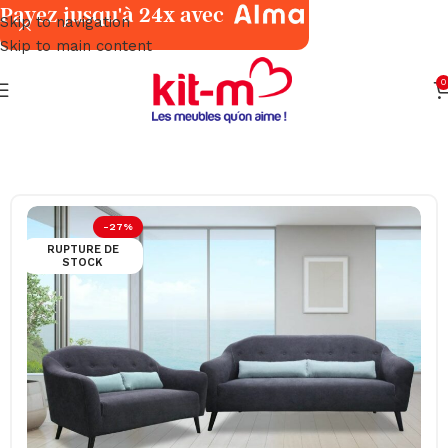
Payez jusqu'à 24x avec
Skip to navigation
Skip to main content
0
Accueil
Salons & Fauteuils
Classiques
-27%
RUPTURE DE
STOCK