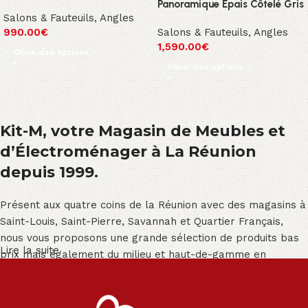
Panoramique Épais Côtelé Gris
Salons & Fauteuils
,
Angles
990.00
€
Salons & Fauteuils
,
Angles
1,590.00
€
Choix des options
Choix des options
Kit-M, votre Magasin de Meubles et
d’Électroménager à La Réunion
depuis 1999.
Présent aux quatre coins de la Réunion avec des magasins à
Saint-Louis, Saint-Pierre, Savannah et Quartier Français,
nous vous proposons une grande sélection de produits bas
Lire la suite
prix mais également du milieu et haut-de-gamme en
exclusivité :
Salon angle - Salon convertible - Salon relax - Canapé -