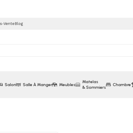
ès-Vente
Blog
Matelas
Salon
Salle À Manger
Meubles
Chambre
& Sommiers
Table de Repas + 1 Banc et 1 Fauteuil Orchidea