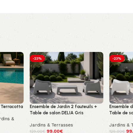
-23%
-23%
Terracotta
Ensemble de Jardin 2 fauteuils +
Ensemble de
Table de salon DELIA Gris
Table de s
rdins &
Jardins & Terrasses
Jardins & 
99.00
€
99
129.00
€
129.00
€