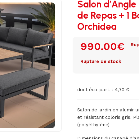
Salon d’Angle 
de Repas + 1 Ba
Orchidea
990.00
€
Rup
Rupture de stock
dont éco-part. : 4,70 €
Salon de jardin en alumini
et résistant coloris gris. 
(polyéthylène).
Dimensions du canapé d’an