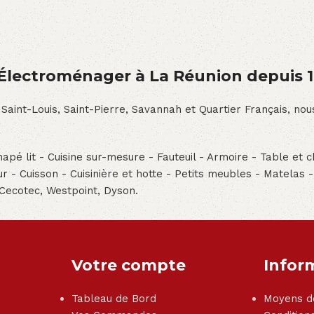
́lectroménager à La Réunion depuis 
 Saint-Louis, Saint-Pierre, Savannah et Quartier Français, n
pé lit - Cuisine sur-mesure - Fauteuil - Armoire - Table et ch
teur - Cuisson - Cuisinière et hotte - Petits meubles - Matelas 
 Cecotec, Westpoint, Dyson.
Votre compte
Infor
Tableau de Bord
Moyens d