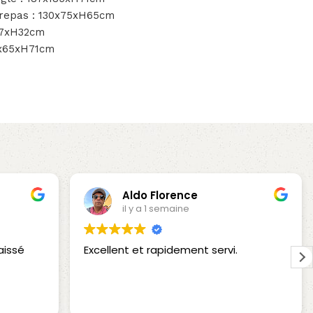
 repas : 130x75xH65cm
x37xH32cm
70x65xH71cm
Aldo Florence
il y a 1 semaine
aissé
Excellent et rapidement servi.