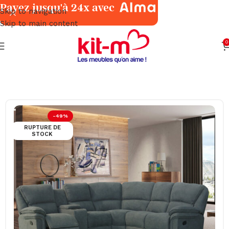
Payez jusqu'à 24x avec
Skip to navigation
Skip to main content
0
Accueil
Salons & Fauteuils
Angles
-49%
RUPTURE DE
STOCK