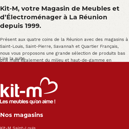
Kit-M, votre Magasin de Meubles et
d’Électroménager à La Réunion
depuis 1999.
Présent aux quatre coins de la Réunion avec des magasins à
Saint-Louis, Saint-Pierre, Savannah et Quartier Français,
nous vous proposons une grande sélection de produits bas
Lire la suite
prix mais également du milieu et haut-de-gamme en
exclusivité :
Salon angle - Salon convertible - Salon relax - Canapé -
Canapé lit - Cuisine sur-mesure - Fauteuil - Armoire - Table
et chaise - Meuble de salle de bain - Literie - Lit - Bureau -
Électroménager - Télévision led - Réfrigérateur -
Congélateur - Cuisson - Cuisinière et hotte - Petits meubles
Nos magasins
- Matelas - Hifi Hitachi, LG, Sharp, Philips, Bosh, Moulinex,
Brandt, TCL, Panasonic, Samsung, Toshiba, Hisense, Grundig,
Haier, Sony, Cecotec, Westpoint, Dyson.
Kit-M Saint-Louis