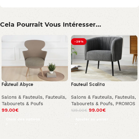
Cela Pourrait Vous Intéresser...
-29%
Fauteuil Abyce
Fauteuil Scalita
Salons & Fauteuils
,
Fauteuils,
Salons & Fauteuils
,
Fauteuils,
Tabourets & Poufs
Tabourets & Poufs
,
PROMOS
99.00
€
99.00
€
139.00
€
Choix des options
Ajouter au panier