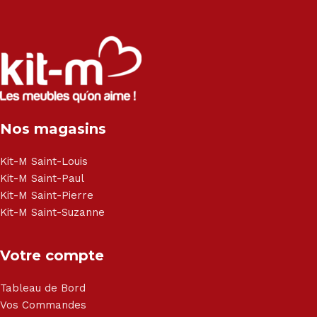
exclusivité :
Salon angle - Salon convertible - Salon relax - Canapé -
Canapé lit - Cuisine sur-mesure - Fauteuil - Armoire - Table
et chaise - Meuble de salle de bain - Literie - Lit - Bureau -
Électroménager - Télévision led - Réfrigérateur -
Congélateur - Cuisson - Cuisinière et hotte - Petits meubles
Nos magasins
- Matelas - Hifi Hitachi, LG, Sharp, Philips, Bosh, Moulinex,
Brandt, TCL, Panasonic, Samsung, Toshiba, Hisense, Grundig,
Haier, Sony, Cecotec, Westpoint, Dyson.
Kit-M Saint-Louis
Kit-M Saint-Paul
Kit-M Saint-Pierre
Kit-M Saint-Suzanne
Votre compte
Tableau de Bord
Vos Commandes