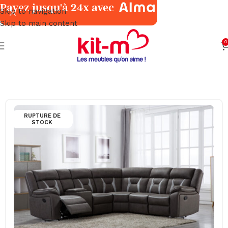
Payez jusqu'à 24x avec
Skip to navigation
Skip to main content
0
Accueil
Salons & Fauteuils
Angles
RUPTURE DE
STOCK