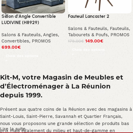
Salon d’Angle Convertible
Fauteuil Lancaster 2
LUDIVINE (H8929)
Salons & Fauteuils
,
Fauteuils,
Salons & Fauteuils
,
Angles
,
Tabourets & Poufs
,
PROMOS
Convertibles
,
PROMOS
149.00
€
179.00
€
699.00
€
Choix des options
Choix des options
Kit-M, votre Magasin de Meubles et
d’Électroménager à La Réunion
depuis 1999.
Présent aux quatre coins de la Réunion avec des magasins à
Saint-Louis, Saint-Pierre, Savannah et Quartier Français,
nous vous proposons une grande sélection de produits bas
Lire la suite
prix mais également du milieu et haut-de-gamme en