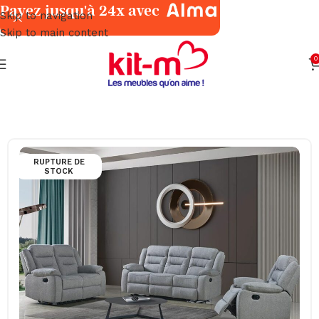
Payez jusqu'à 24x avec
Skip to navigation
Skip to main content
0
Accueil
Salons & Fauteuils
Relaxation
RUPTURE DE
STOCK