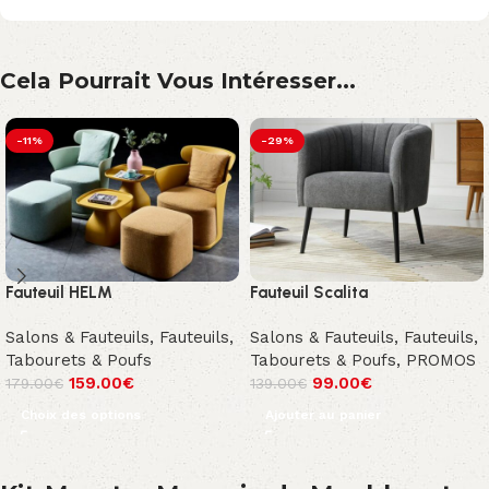
Cela Pourrait Vous Intéresser...
-11%
-29%
Fauteuil HELM
Fauteuil Scalita
Salons & Fauteuils
,
Fauteuils,
Salons & Fauteuils
,
Fauteuils,
Tabourets & Poufs
Tabourets & Poufs
,
PROMOS
159.00
€
99.00
€
179.00
€
139.00
€
Choix des options
Ajouter au panier