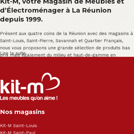
Kit-M, votre Magasin de Meubles et
d’Électroménager à La Réunion
depuis 1999.
Présent aux quatre coins de la Réunion avec des magasins à
Saint-Louis, Saint-Pierre, Savannah et Quartier Français,
nous vous proposons une grande sélection de produits bas
Lire la suite
prix mais également du milieu et haut-de-gamme en
exclusivité :
Salon angle - Salon convertible - Salon relax - Canapé -
Canapé lit - Cuisine sur-mesure - Fauteuil - Armoire - Table
et chaise - Meuble de salle de bain - Literie - Lit - Bureau -
Électroménager - Télévision led - Réfrigérateur -
Congélateur - Cuisson - Cuisinière et hotte - Petits meubles
Nos magasins
- Matelas - Hifi Hitachi, LG, Sharp, Philips, Bosh, Moulinex,
Brandt, TCL, Panasonic, Samsung, Toshiba, Hisense, Grundig,
Haier, Sony, Cecotec, Westpoint, Dyson.
Kit-M Saint-Louis
Kit-M Saint-Paul