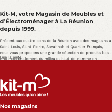
Kit-M, votre Magasin de Meubles et
d’Électroménager à La Réunion
depuis 1999.
Présent aux quatre coins de la Réunion avec des magasins à
Saint-Louis, Saint-Pierre, Savannah et Quartier Français,
nous vous proposons une grande sélection de produits bas
Lire la suite
prix mais également du milieu et haut-de-gamme en
exclusivité :
Salon angle - Salon convertible - Salon relax - Canapé -
Canapé lit - Cuisine sur-mesure - Fauteuil - Armoire - Table
et chaise - Meuble de salle de bain - Literie - Lit - Bureau -
Électroménager - Télévision led - Réfrigérateur -
Congélateur - Cuisson - Cuisinière et hotte - Petits meubles
Nos magasins
- Matelas - Hifi Hitachi, LG, Sharp, Philips, Bosh, Moulinex,
Brandt, TCL, Panasonic, Samsung, Toshiba, Hisense, Grundig,