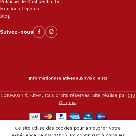
Politique de Confidentialité
Mentions Légales
Blog
Suivez-nous
Informations relatives aux avis clients
2018-2024 © Kit-M, tous droits réservés. Site réalisé par
210
Graphic
.
0
Ce site utilise des cookies pour améliorer votre
outique
Service client
Panier
expérience de navigation. En continuant à naviguer