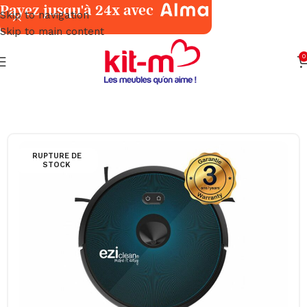
Payez jusqu'à 24x avec
Skip to navigation
Skip to main content
0
Accueil
Petits Électroménagers
Nettoyage
RUPTURE DE
STOCK