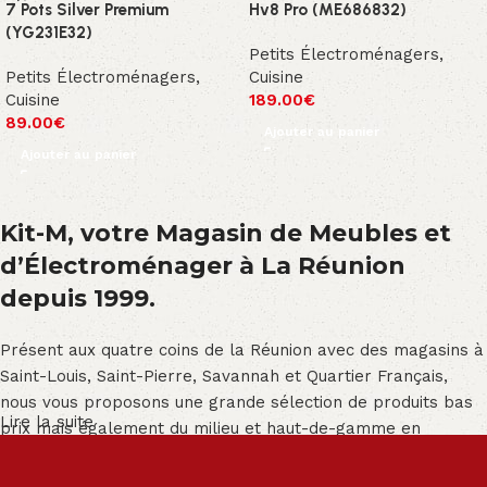
7 Pots Silver Premium
Hv8 Pro (ME686832)
(YG231E32)
Petits Électroménagers
,
Petits Électroménagers
,
Cuisine
Cuisine
189.00
€
89.00
€
Ajouter au panier
Ajouter au panier
Kit-M, votre Magasin de Meubles et
d’Électroménager à La Réunion
depuis 1999.
Présent aux quatre coins de la Réunion avec des magasins à
Saint-Louis, Saint-Pierre, Savannah et Quartier Français,
nous vous proposons une grande sélection de produits bas
Lire la suite
prix mais également du milieu et haut-de-gamme en
exclusivité :