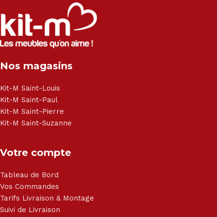
Salon angle - Salon convertible - Salon relax - Canapé -
Canapé lit - Cuisine sur-mesure - Fauteuil - Armoire - Table
et chaise - Meuble de salle de bain - Literie - Lit - Bureau -
Électroménager - Télévision led - Réfrigérateur -
Congélateur - Cuisson - Cuisinière et hotte - Petits meubles
Nos magasins
- Matelas - Hifi Hitachi, LG, Sharp, Philips, Bosh, Moulinex,
Brandt, TCL, Panasonic, Samsung, Toshiba, Hisense, Grundig,
Haier, Sony, Cecotec, Westpoint, Dyson.
Kit-M Saint-Louis
Kit-M Saint-Paul
Kit-M Saint-Pierre
Kit-M Saint-Suzanne
Votre compte
Tableau de Bord
Vos Commandes
Tarifs Livraison & Montage
Suivi de Livraison