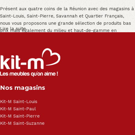
Présent aux quatre coins de la Réunion avec des magasins à
Saint-Louis, Saint-Pierre, Savannah et Quartier Français,
nous vous proposons une grande sélection de produits bas
Lire la suite
prix mais également du milieu et haut-de-gamme en
exclusivité :
Salon angle - Salon convertible - Salon relax - Canapé -
Canapé lit - Cuisine sur-mesure - Fauteuil - Armoire - Table
et chaise - Meuble de salle de bain - Literie - Lit - Bureau -
Électroménager - Télévision led - Réfrigérateur -
Congélateur - Cuisson - Cuisinière et hotte - Petits meubles
Nos magasins
- Matelas - Hifi Hitachi, LG, Sharp, Philips, Bosh, Moulinex,
Brandt, TCL, Panasonic, Samsung, Toshiba, Hisense, Grundig,
Haier, Sony, Cecotec, Westpoint, Dyson.
Kit-M Saint-Louis
Kit-M Saint-Paul
Kit-M Saint-Pierre
Kit-M Saint-Suzanne