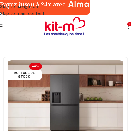
Payez jusqu'à 24x avec
Skip to navigation
Skip to main content
0
Accueil
Électroménager
Réfrigérateurs
-6%
RUPTURE DE
STOCK