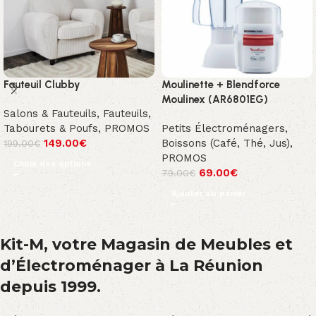
Fauteuil Clubby
Moulinette + Blendforce
Moulinex (AR6801EG)
Salons & Fauteuils
,
Fauteuils,
Tabourets & Poufs
,
PROMOS
Petits Électroménagers
,
149.00
€
Boissons (Café, Thé, Jus)
,
199.00
€
PROMOS
Choix des options
69.00
€
79.00
€
Ajouter au panier
Kit-M, votre Magasin de Meubles et
d’Électroménager à La Réunion
depuis 1999.