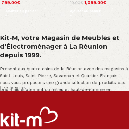
799.00
€
1,099.00
€
1,199.00
€
Ajouter au panier
Ajouter au panier
Kit-M, votre Magasin de Meubles et
d’Électroménager à La Réunion
depuis 1999.
Présent aux quatre coins de la Réunion avec des magasins à
Saint-Louis, Saint-Pierre, Savannah et Quartier Français,
nous vous proposons une grande sélection de produits bas
Lire la suite
prix mais également du milieu et haut-de-gamme en
exclusivité :
Salon angle - Salon convertible - Salon relax - Canapé -
Canapé lit - Cuisine sur-mesure - Fauteuil - Armoire - Table
et chaise - Meuble de salle de bain - Literie - Lit - Bureau -