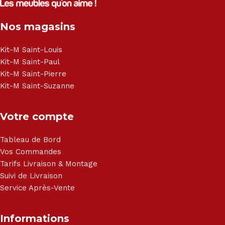
Électroménager - Télévision led - Réfrigérateur -
Congélateur - Cuisson - Cuisinière et hotte - Petits meubles
Nos magasins
- Matelas - Hifi Hitachi, LG, Sharp, Philips, Bosh, Moulinex,
Brandt, TCL, Panasonic, Samsung, Toshiba, Hisense, Grundig,
Haier, Sony, Cecotec, Westpoint, Dyson.
Kit-M Saint-Louis
Kit-M Saint-Paul
Kit-M Saint-Pierre
Kit-M Saint-Suzanne
Votre compte
Tableau de Bord
Vos Commandes
Tarifs Livraison & Montage
Suivi de Livraison
Service Après-Vente
Informations