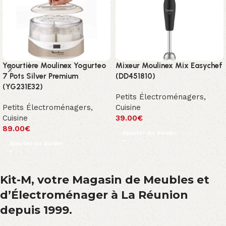
Yaourtière Moulinex Yogurteo
Mixeur Moulinex Mix Easychef
7 Pots Silver Premium
(DD451810)
(YG231E32)
Petits Électroménagers
,
Petits Électroménagers
,
Cuisine
Cuisine
39.00
€
89.00
€
Ajouter au panier
Ajouter au panier
Kit-M, votre Magasin de Meubles et
d’Électroménager à La Réunion
depuis 1999.