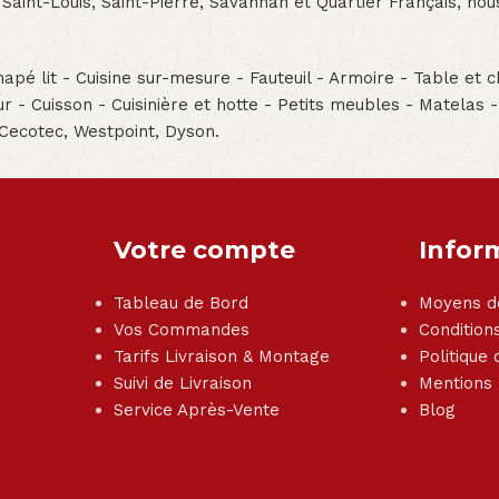
 Saint-Louis, Saint-Pierre, Savannah et Quartier Français, n
pé lit - Cuisine sur-mesure - Fauteuil - Armoire - Table et ch
teur - Cuisson - Cuisinière et hotte - Petits meubles - Matelas 
 Cecotec, Westpoint, Dyson.
Votre compte
Infor
Tableau de Bord
Moyens d
Vos Commandes
Condition
Tarifs Livraison & Montage
Politique 
Suivi de Livraison
Mentions
Service Après-Vente
Blog