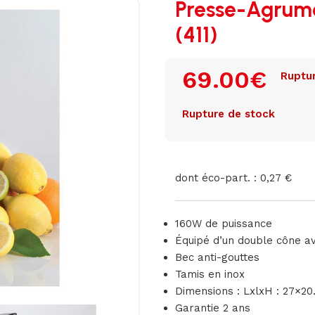
Presse-Agrume
(411)
69.00
€
Ruptu
Rupture de stock
dont éco-part. : 0,27 €
160W de puissance
Équipé d’un double cône av
Bec anti-gouttes
Tamis en inox
Dimensions : LxlxH : 27×2
Garantie 2 ans