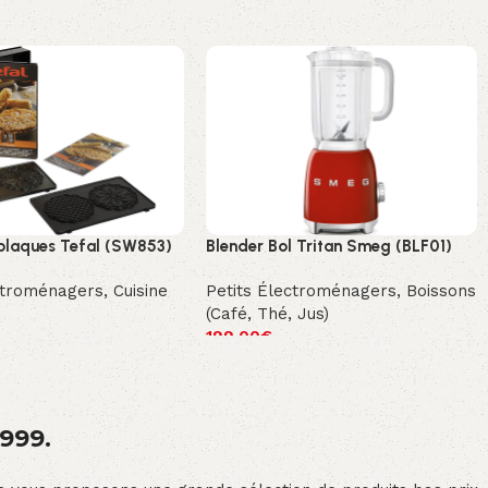
 plaques Tefal (SW853)
Blender Bol Tritan Smeg (BLF01)
ctroménagers
,
Cuisine
Petits Électroménagers
,
Boissons
(Café, Thé, Jus)
199.00
€
1999.