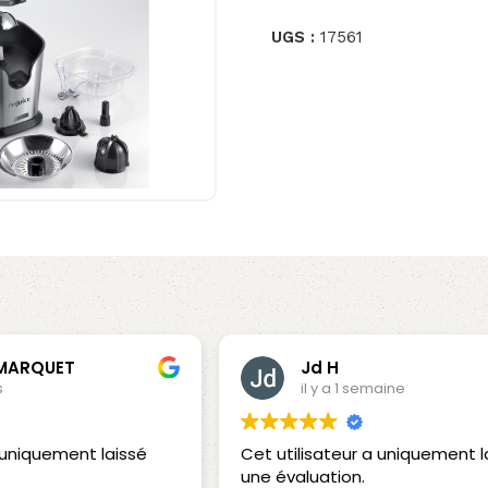
UGS :
17561
 MARQUET
Jd H
s
il y a 1 semaine
a uniquement laissé
Cet utilisateur a uniquement l
une évaluation.