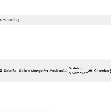
ès-Vente
Blog
Matelas
Salon
Salle À Manger
Meubles
Chambre
& Sommiers
Presse-Agrumes Avec Levier Ariete (411)