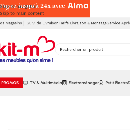
Payez jusqu'à 24x avec
Skip to navigation
Skip to main content
os Magasins
Suivi de Livraison
Tarifs Livraison & Montage
Service Apr
PROMOS
TV & Multimédia
Électroménager
Petit Électro
Accueil
Petits Électroménagers
Boissons (Café, Thé, Jus)