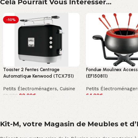
Cela Pourrait Vous Intéresser...
-10%
Toaster 2 Fentes Centrage
Fondue Moulinex Acces
Automatique Kenwood (TCX751)
(EF150811)
Petits Électroménagers
,
Cuisine
Petits Électroménager
89.00
€
64.90
€
99.00
€
Kit-M, votre Magasin de Meubles et d’E