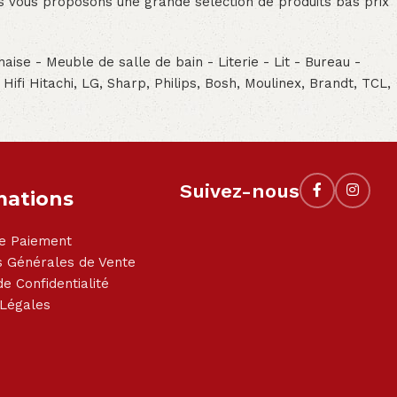
ous vous proposons une grande sélection de produits bas prix
aise - Meuble de salle de bain - Literie - Lit - Bureau -
- Hifi Hitachi, LG, Sharp, Philips, Bosh, Moulinex, Brandt, TCL,
Suivez-nous
mations
e Paiement
s Générales de Vente
de Confidentialité
 Légales