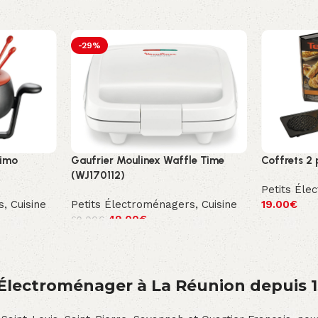
-29%
simo
Gaufrier Moulinex Waffle Time
Coffrets 2
(WJ170112)
Petits Éle
s
,
Cuisine
Petits Électroménagers
,
Cuisine
19.00
€
49.00
€
69.00
€
́lectroménager à La Réunion depuis 