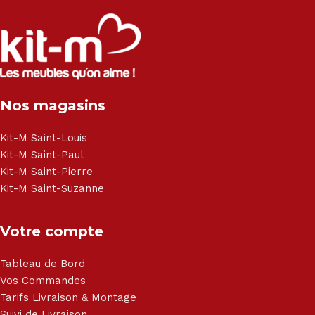
Salon angle - Salon convertible - Salon relax - Canapé -
Canapé lit - Cuisine sur-mesure - Fauteuil - Armoire - Table
et chaise - Meuble de salle de bain - Literie - Lit - Bureau -
Électroménager - Télévision led - Réfrigérateur -
Congélateur - Cuisson - Cuisinière et hotte - Petits meubles
Nos magasins
- Matelas - Hifi Hitachi, LG, Sharp, Philips, Bosh, Moulinex,
Brandt, TCL, Panasonic, Samsung, Toshiba, Hisense, Grundig,
Haier, Sony, Cecotec, Westpoint, Dyson.
Kit-M Saint-Louis
Kit-M Saint-Paul
Kit-M Saint-Pierre
Kit-M Saint-Suzanne
Votre compte
Tableau de Bord
Vos Commandes
Tarifs Livraison & Montage
Suivi de Livraison