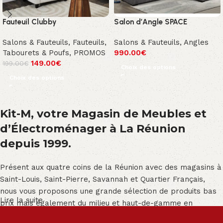
Fauteuil Clubby
Salon d’Angle SPACE
Salons & Fauteuils
,
Fauteuils,
Salons & Fauteuils
,
Angles
Tabourets & Poufs
,
PROMOS
990.00
€
149.00
€
199.00
€
Choix des options
Choix des options
Kit-M, votre Magasin de Meubles et
d’Électroménager à La Réunion
depuis 1999.
Présent aux quatre coins de la Réunion avec des magasins à
Saint-Louis, Saint-Pierre, Savannah et Quartier Français,
nous vous proposons une grande sélection de produits bas
Lire la suite
prix mais également du milieu et haut-de-gamme en
exclusivité :