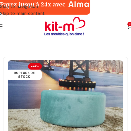
Payez jusqu'à 24x avec
Skip to navigation
Skip to main content
0
Accueil
Salons & Fauteuils
Fauteuils, Tabourets & Poufs
-41%
RUPTURE DE
STOCK