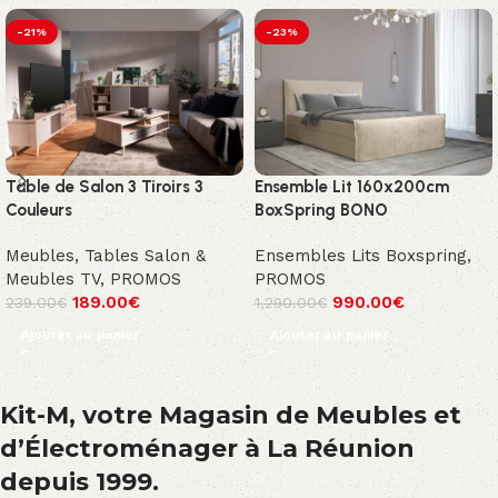
-21%
-23%
Table de Salon 3 Tiroirs 3
Ensemble Lit 160x200cm
Couleurs
BoxSpring BONO
Meubles
,
Tables Salon &
Ensembles Lits Boxspring
,
Meubles TV
,
PROMOS
PROMOS
189.00
€
990.00
€
239.00
€
1,290.00
€
Ajouter au panier
Ajouter au panier
Kit-M, votre Magasin de Meubles et
d’Électroménager à La Réunion
depuis 1999.