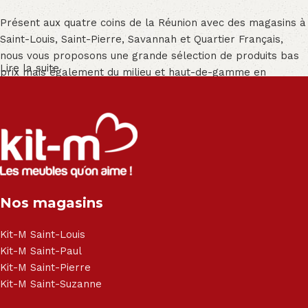
Présent aux quatre coins de la Réunion avec des magasins à
Saint-Louis, Saint-Pierre, Savannah et Quartier Français,
nous vous proposons une grande sélection de produits bas
Lire la suite
prix mais également du milieu et haut-de-gamme en
exclusivité :
Salon angle - Salon convertible - Salon relax - Canapé -
Canapé lit - Cuisine sur-mesure - Fauteuil - Armoire - Table
et chaise - Meuble de salle de bain - Literie - Lit - Bureau -
Électroménager - Télévision led - Réfrigérateur -
Congélateur - Cuisson - Cuisinière et hotte - Petits meubles
Nos magasins
- Matelas - Hifi Hitachi, LG, Sharp, Philips, Bosh, Moulinex,
Brandt, TCL, Panasonic, Samsung, Toshiba, Hisense, Grundig,
Haier, Sony, Cecotec, Westpoint, Dyson.
Kit-M Saint-Louis
Kit-M Saint-Paul
Kit-M Saint-Pierre
Kit-M Saint-Suzanne