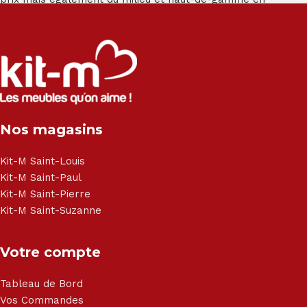
exclusivité :
Salon angle - Salon convertible - Salon relax - Canapé -
Canapé lit - Cuisine sur-mesure - Fauteuil - Armoire - Table
et chaise - Meuble de salle de bain - Literie - Lit - Bureau -
Électroménager - Télévision led - Réfrigérateur -
Congélateur - Cuisson - Cuisinière et hotte - Petits meubles
Nos magasins
- Matelas - Hifi Hitachi, LG, Sharp, Philips, Bosh, Moulinex,
Brandt, TCL, Panasonic, Samsung, Toshiba, Hisense, Grundig,
Haier, Sony, Cecotec, Westpoint, Dyson.
Kit-M Saint-Louis
Kit-M Saint-Paul
Kit-M Saint-Pierre
Kit-M Saint-Suzanne
Votre compte
Tableau de Bord
Vos Commandes