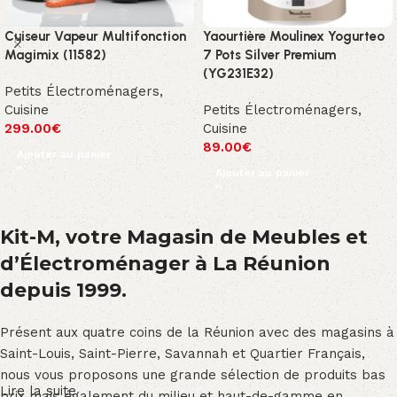
Cuiseur Vapeur Multifonction
Yaourtière Moulinex Yogurteo
Magimix (11582)
7 Pots Silver Premium
(YG231E32)
Petits Électroménagers
,
Cuisine
Petits Électroménagers
,
299.00
€
Cuisine
89.00
€
Ajouter au panier
Ajouter au panier
Kit-M, votre Magasin de Meubles et
d’Électroménager à La Réunion
depuis 1999.
Présent aux quatre coins de la Réunion avec des magasins à
Saint-Louis, Saint-Pierre, Savannah et Quartier Français,
nous vous proposons une grande sélection de produits bas
Lire la suite
prix mais également du milieu et haut-de-gamme en