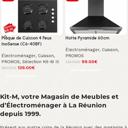
Plaque de Cuisson 4 Feux
Hotte Pyramide 60cm
InoSense (C6-40BF)
Électroménager
,
Cuisson
,
Électroménager
,
Cuisson
,
PROMOS
PROMOS
,
Sélection Kit-M !!!
99.00
€
129.00
€
139.00
€
169.00
€
Choix des options
Ajouter au panier
Kit-M, votre Magasin de Meubles et
d’Électroménager à La Réunion
depuis 1999.
Présent aux quatre coins de la Réunion avec des magasins à