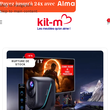
Payez jusqu'à 24x avec
Skip to navigation
Skip to main content
0
Accueil
TV & Multimédia
Barres de Son, Enceintes & Radios
-6%
RUPTURE DE
STOCK