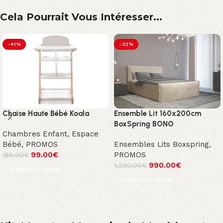
Cela Pourrait Vous Intéresser...
-41%
-23%
Chaise Haute Bébé Koala
Ensemble Lit 160x200cm
BoxSpring BONO
Chambres Enfant
,
Espace
Bébé
,
PROMOS
Ensembles Lits Boxspring
,
99.00
€
PROMOS
169.00
€
990.00
€
1,290.00
€
Ajouter au panier
Ajouter au panier