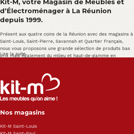
Kit-M, votre Magasin de Meubles et
d’Électroménager à La Réunion
depuis 1999.
Présent aux quatre coins de la Réunion avec des magasins à
Saint-Louis, Saint-Pierre, Savannah et Quartier Français,
nous vous proposons une grande sélection de produits bas
Lire la suite
prix mais également du milieu et haut-de-gamme en
exclusivité :
Salon angle - Salon convertible - Salon relax - Canapé -
Canapé lit - Cuisine sur-mesure - Fauteuil - Armoire - Table
et chaise - Meuble de salle de bain - Literie - Lit - Bureau -
Électroménager - Télévision led - Réfrigérateur -
Congélateur - Cuisson - Cuisinière et hotte - Petits meubles
Nos magasins
- Matelas - Hifi Hitachi, LG, Sharp, Philips, Bosh, Moulinex,
Brandt, TCL, Panasonic, Samsung, Toshiba, Hisense, Grundig,
Haier, Sony, Cecotec, Westpoint, Dyson.
Kit-M Saint-Louis
Kit-M Saint-Paul