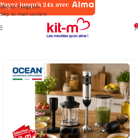
Payez jusqu'à 24x avec
Skip to navigation
Skip to main content
0
Accueil
Petits Électroménagers
Cuisine