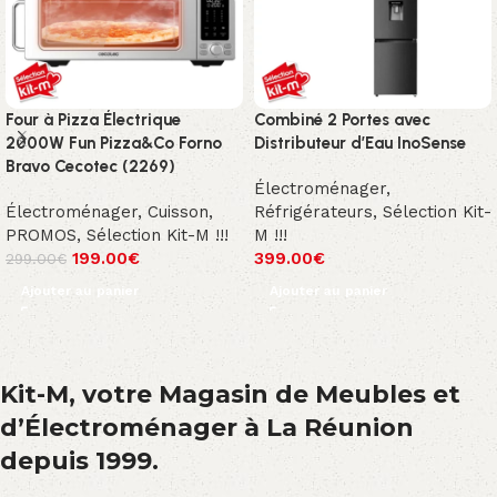
Four à Pizza Électrique
Combiné 2 Portes avec
2000W Fun Pizza&Co Forno
Distributeur d’Eau InoSense
Bravo Cecotec (2269)
Électroménager
,
Électroménager
,
Cuisson
,
Réfrigérateurs
,
Sélection Kit-
PROMOS
,
Sélection Kit-M !!!
M !!!
199.00
€
399.00
€
299.00
€
Ajouter au panier
Ajouter au panier
Kit-M, votre Magasin de Meubles et
d’Électroménager à La Réunion
depuis 1999.