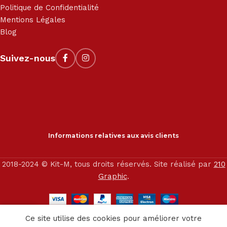
Politique de Confidentialité
Mentions Légales
Blog
Suivez-nous
Informations relatives aux avis clients
2018-2024 © Kit-M, tous droits réservés. Site réalisé par
210
Graphic
.
0
Ce site utilise des cookies pour améliorer votre
outique
Service client
Panier