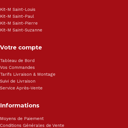
Brandt, TCL, Panasonic, Samsung, Toshiba, Hisense, Grundig,
Haier, Sony, Cecotec, Westpoint, Dyson.
Kit-M Saint-Louis
Kit-M Saint-Paul
Kit-M Saint-Pierre
Kit-M Saint-Suzanne
Votre compte
Tableau de Bord
Vos Commandes
Tarifs Livraison & Montage
Suivi de Livraison
Service Après-Vente
Informations
Moyens de Paiement
Conditions Générales de Vente