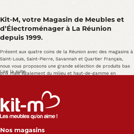
Kit-M, votre Magasin de Meubles et
d’Électroménager à La Réunion
depuis 1999.
Présent aux quatre coins de la Réunion avec des magasins à
Saint-Louis, Saint-Pierre, Savannah et Quartier Français,
nous vous proposons une grande sélection de produits bas
Lire la suite
prix mais également du milieu et haut-de-gamme en
exclusivité :
Salon angle - Salon convertible - Salon relax - Canapé -
Canapé lit - Cuisine sur-mesure - Fauteuil - Armoire - Table
et chaise - Meuble de salle de bain - Literie - Lit - Bureau -
Électroménager - Télévision led - Réfrigérateur -
Congélateur - Cuisson - Cuisinière et hotte - Petits meubles
Nos magasins
- Matelas - Hifi Hitachi, LG, Sharp, Philips, Bosh, Moulinex,