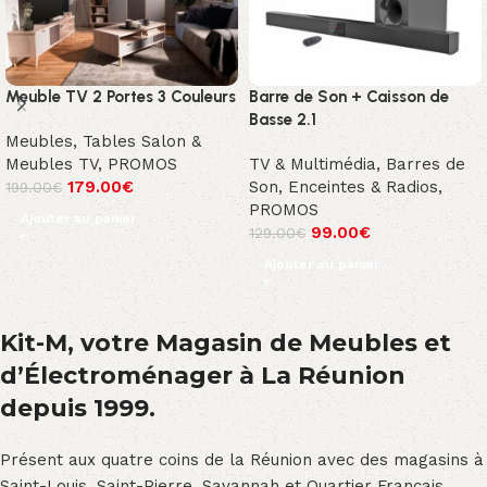
Meuble TV 2 Portes 3 Couleurs
Barre de Son + Caisson de
Basse 2.1
Meubles
,
Tables Salon &
Meubles TV
,
PROMOS
TV & Multimédia
,
Barres de
179.00
€
Son, Enceintes & Radios
,
199.00
€
PROMOS
Ajouter au panier
99.00
€
129.00
€
Ajouter au panier
Kit-M, votre Magasin de Meubles et
d’Électroménager à La Réunion
depuis 1999.
Présent aux quatre coins de la Réunion avec des magasins à
Saint-Louis, Saint-Pierre, Savannah et Quartier Français,