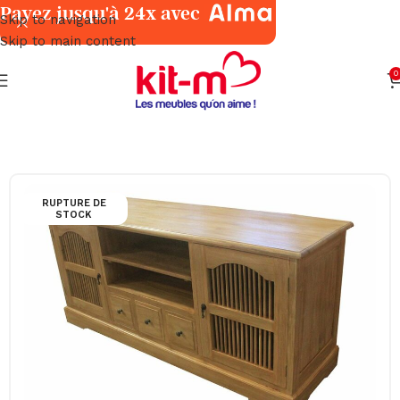
Payez jusqu'à 24x avec
Skip to navigation
Skip to main content
0
Accueil
Meubles Exotiques
Teck
RUPTURE DE
STOCK