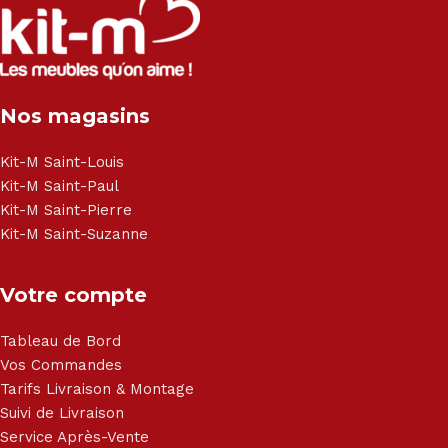
Canapé lit - Cuisine sur-mesure - Fauteuil - Armoire - Table
et chaise - Meuble de salle de bain - Literie - Lit - Bureau -
Électroménager - Télévision led - Réfrigérateur -
Congélateur - Cuisson - Cuisinière et hotte - Petits meubles
Nos magasins
- Matelas - Hifi Hitachi, LG, Sharp, Philips, Bosh, Moulinex,
Brandt, TCL, Panasonic, Samsung, Toshiba, Hisense, Grundig,
Haier, Sony, Cecotec, Westpoint, Dyson.
Kit-M Saint-Louis
Kit-M Saint-Paul
Kit-M Saint-Pierre
Kit-M Saint-Suzanne
Votre compte
Tableau de Bord
Vos Commandes
Tarifs Livraison & Montage
Suivi de Livraison
Service Après-Vente