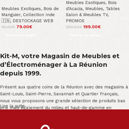
Meubles Exotiques
,
Bois
Meubles Exotiques
,
Bois de
d'Acacia
,
Meubles
,
Tables
Manguier
,
Collection Inde
Salon & Meubles TV
,
🇮🇳
,
DESTOCKAGE WEB
PROMOS
79.00
€
199.00
€
99.00
€
259.00
€
Ajouter au panier
Ajouter au panier
Kit-M, votre Magasin de Meubles et
d’Électroménager à La Réunion
depuis 1999.
Présent aux quatre coins de la Réunion avec des magasins à
Saint-Louis, Saint-Pierre, Savannah et Quartier Français,
nous vous proposons une grande sélection de produits bas
Lire la suite
prix mais également du milieu et haut-de-gamme en
exclusivité :
Salon angle - Salon convertible - Salon relax - Canapé -