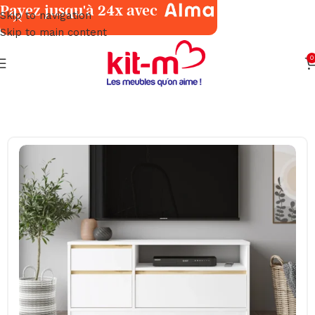
Payez jusqu'à 24x avec
Skip to navigation
Skip to main content
0
Accueil
Meubles
Tables Salon & Meubles TV