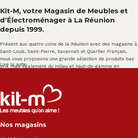
Kit-M, votre Magasin de Meubles et
d’Électroménager à La Réunion
depuis 1999.
Présent aux quatre coins de la Réunion avec des magasins à
Saint-Louis, Saint-Pierre, Savannah et Quartier Français,
nous vous proposons une grande sélection de produits bas
Lire la suite
prix mais également du milieu et haut-de-gamme en
exclusivité :
Salon angle - Salon convertible - Salon relax - Canapé -
Canapé lit - Cuisine sur-mesure - Fauteuil - Armoire - Table
et chaise - Meuble de salle de bain - Literie - Lit - Bureau -
Électroménager - Télévision led - Réfrigérateur -
Congélateur - Cuisson - Cuisinière et hotte - Petits meubles
Nos magasins
- Matelas - Hifi Hitachi, LG, Sharp, Philips, Bosh, Moulinex,
Brandt, TCL, Panasonic, Samsung, Toshiba, Hisense, Grundig,