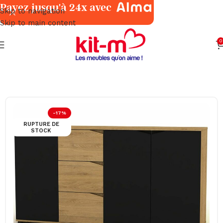
Payez jusqu'à 24x avec
Skip to navigation
Skip to main content
0
Accueil
Salles à Manger
Meubles
-17%
RUPTURE DE
STOCK