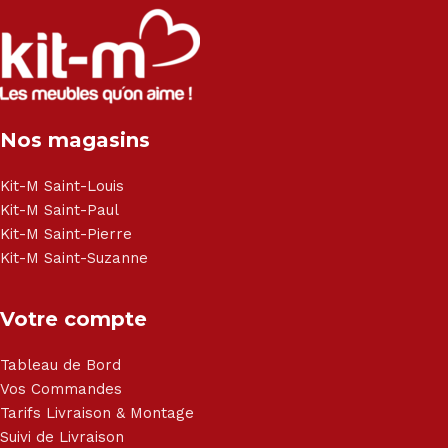
Salon angle - Salon convertible - Salon relax - Canapé -
Canapé lit - Cuisine sur-mesure - Fauteuil - Armoire - Table
et chaise - Meuble de salle de bain - Literie - Lit - Bureau -
Électroménager - Télévision led - Réfrigérateur -
Congélateur - Cuisson - Cuisinière et hotte - Petits meubles
Nos magasins
- Matelas - Hifi Hitachi, LG, Sharp, Philips, Bosh, Moulinex,
Brandt, TCL, Panasonic, Samsung, Toshiba, Hisense, Grundig,
Haier, Sony, Cecotec, Westpoint, Dyson.
Kit-M Saint-Louis
Kit-M Saint-Paul
Kit-M Saint-Pierre
Kit-M Saint-Suzanne
Votre compte
Tableau de Bord
Vos Commandes
Tarifs Livraison & Montage
Suivi de Livraison