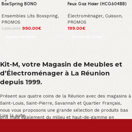
BoxSpring BONO
Feux Gaz Haier (HCG604BB)
Ensembles Lits Boxspring
,
Électroménager
,
Cuisson
,
PROMOS
PROMOS
990.00
€
199.00
€
1,290.00
€
Ajouter au panier
Ajouter au panier
Kit-M, votre Magasin de Meubles et
d’Électroménager à La Réunion
depuis 1999.
Présent aux quatre coins de la Réunion avec des magasins à
Saint-Louis, Saint-Pierre, Savannah et Quartier Français,
nous vous proposons une grande sélection de produits bas
Lire la suite
prix mais également du milieu et haut-de-gamme en
exclusivité :