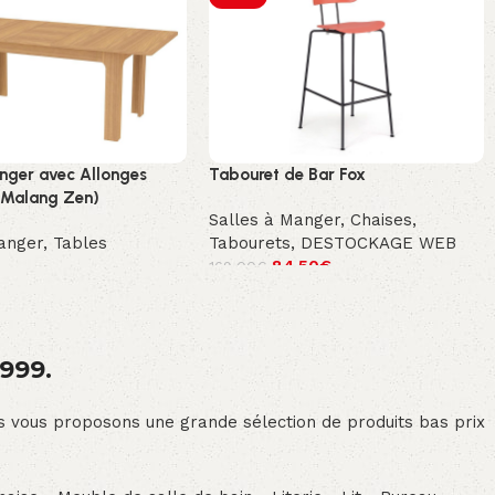
nger avec Allonges
Tabouret de Bar Fox
n Malang Zen)
Salles à Manger
,
Chaises
,
anger
,
Tables
Tabourets
,
DESTOCKAGE WEB
84.50
€
169.00
€
1999.
ous vous proposons une grande sélection de produits bas prix