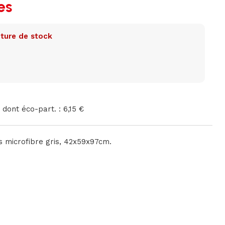
es
ture de stock
 dont éco-part. : 6,15 €
us microfibre gris, 42x59x97cm.