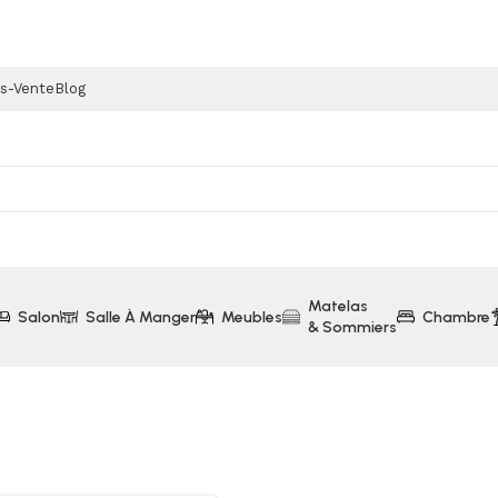
ès-Vente
Blog
Matelas
Salon
Salle À Manger
Meubles
Chambre
& Sommiers