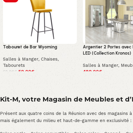
Tabouret de Bar Wyoming
Argentier 2 Portes avec 
LED (Collection Kronos)
Salles à Manger
,
Chaises
,
Tabourets
Salles à Manger
,
Meub
59.00
€
489.00
€
69.00
€
Kit-M, votre Magasin de Meubles et d’E
Présent aux quatre coins de la Réunion avec des magasins à
mais également du milieu et haut-de-gamme en exclusivité :