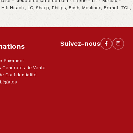
aise - Meuble de salle de bain - Literie - Lit - Bureau -
- Hifi Hitachi, LG, Sharp, Philips, Bosh, Moulinex, Brandt, TCL,
Suivez-nous
mations
e Paiement
s Générales de Vente
de Confidentialité
 Légales