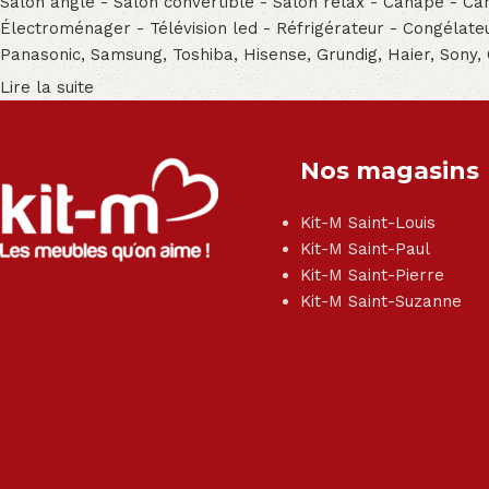
Salon angle - Salon convertible - Salon relax - Canapé - Cana
Électroménager - Télévision led - Réfrigérateur - Congéla
Panasonic, Samsung, Toshiba, Hisense, Grundig, Haier, Sony,
Lire la suite
Nos magasins
Kit-M Saint-Louis
Kit-M Saint-Paul
Kit-M Saint-Pierre
Kit-M Saint-Suzanne