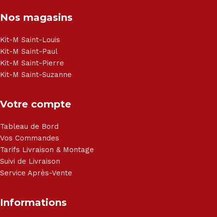
Congélateur - Cuisson - Cuisinière et hotte - Petits meubles
Nos magasins
- Matelas - Hifi Hitachi, LG, Sharp, Philips, Bosh, Moulinex,
Brandt, TCL, Panasonic, Samsung, Toshiba, Hisense, Grundig,
Haier, Sony, Cecotec, Westpoint, Dyson.
Kit-M Saint-Louis
Kit-M Saint-Paul
Kit-M Saint-Pierre
Kit-M Saint-Suzanne
Votre compte
Tableau de Bord
Vos Commandes
Tarifs Livraison & Montage
Suivi de Livraison
Service Après-Vente
Informations