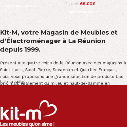
69.00
€
79.00
€
Choix des options
Ajouter au panier
Kit-M, votre Magasin de Meubles et
d’Électroménager à La Réunion
depuis 1999.
Présent aux quatre coins de la Réunion avec des magasins à
Saint-Louis, Saint-Pierre, Savannah et Quartier Français,
nous vous proposons une grande sélection de produits bas
Lire la suite
prix mais également du milieu et haut-de-gamme en
exclusivité :
Salon angle - Salon convertible - Salon relax - Canapé -
Canapé lit - Cuisine sur-mesure - Fauteuil - Armoire - Table
et chaise - Meuble de salle de bain - Literie - Lit - Bureau -
Électroménager - Télévision led - Réfrigérateur -