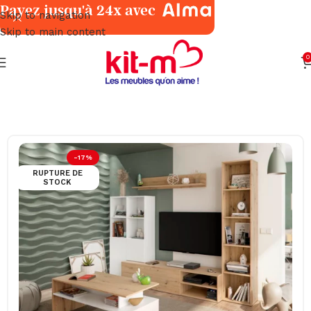
Payez jusqu'à 24x avec
Skip to navigation
Skip to main content
0
Accueil
Meubles
Tables Salon & Meubles TV
-17%
RUPTURE DE
STOCK