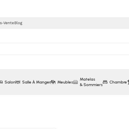
ès-Vente
Blog
Matelas
Salon
Salle À Manger
Meubles
Chambre
& Sommiers
as