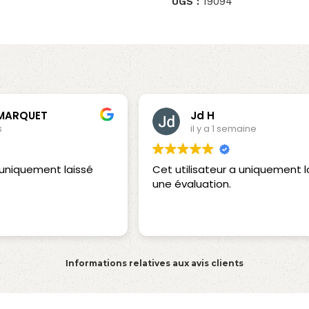
UGS :
19094
 MARQUET
Jd H
s
il y a 1 semaine
a uniquement laissé
Cet utilisateur a uniquement l
une évaluation.
Informations relatives aux avis clients