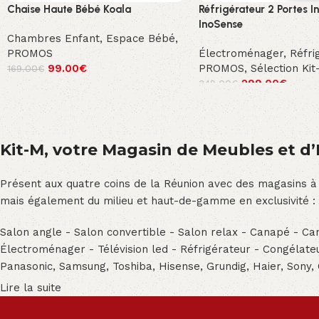
Chaise Haute Bébé Koala
Réfrigérateur 2 Portes I
InoSense
Chambres Enfant
,
Espace Bébé
,
PROMOS
Électroménager
,
Réfri
99.00
€
PROMOS
,
Sélection Kit-
169.00
€
299.00
€
349.00
€
Kit-M, votre Magasin de Meubles et d’E
Présent aux quatre coins de la Réunion avec des magasins à
mais également du milieu et haut-de-gamme en exclusivité :
Salon angle - Salon convertible - Salon relax - Canapé - Cana
Électroménager - Télévision led - Réfrigérateur - Congéla
Panasonic, Samsung, Toshiba, Hisense, Grundig, Haier, Sony,
Lire la suite