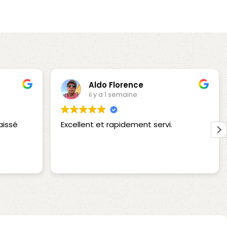
Aldo Florence
il y a 1 semaine
aissé
Excellent et rapidement servi.