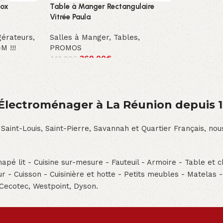
nox
Table à Manger Rectangulaire
Vitrée Paula
gérateurs
,
Salles à Manger
,
Tables
,
M !!!
PROMOS
369.00
€
449.00
€
́lectroménager à La Réunion depuis 
 Saint-Louis, Saint-Pierre, Savannah et Quartier Français, n
pé lit - Cuisine sur-mesure - Fauteuil - Armoire - Table et ch
teur - Cuisson - Cuisinière et hotte - Petits meubles - Matelas 
 Cecotec, Westpoint, Dyson.