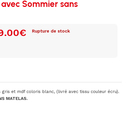
0 avec Sommier sans
9.00
€
Rupture de stock
 gris et mdf coloris blanc, (livré avec tissu couleur écru).
NS MATELAS.