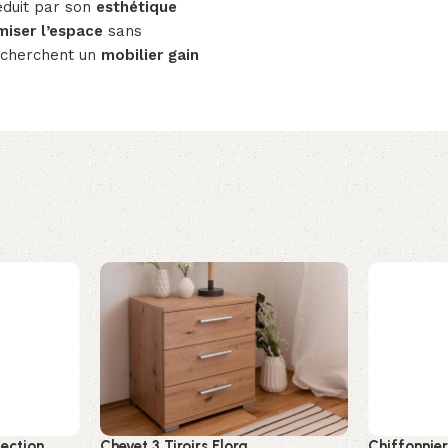
duit par son
esthétique
miser l’espace
sans
recherchent un
mobilier gain
ection
Chevet 3 Tiroirs Elora
Chiffonnier