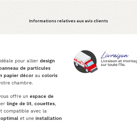
Informations relatives aux avis clients
 idéale pour allier
design
 panneau de particules
n papier décor
au
coloris
votre chambre.
ous offre un
espace de
ker
linge de lit
,
couettes
,
t compatible avec la
 optimal
et une
installation