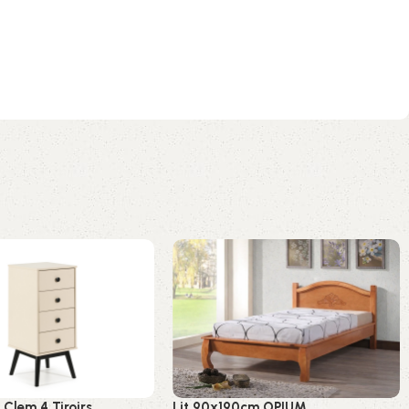
 Clem 4 Tiroirs
Lit 90x190cm OPIUM