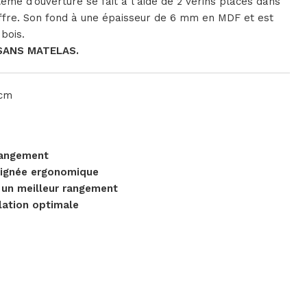
tème d’ouverture se fait à l’aide de 2 vérins placés dans
coffre. Son fond à une épaisseur de 6 mm en MDF et est
bois.
 SANS MATELAS.
cm
rangement
poignée ergonomique
r un meilleur rangement
lation optimale