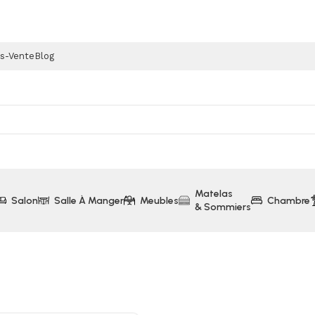
ès-Vente
Blog
Matelas
Salon
Salle À Manger
Meubles
Chambre
& Sommiers
40x190cm SEREN