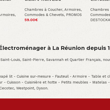
Chambres à Coucher
,
Armoires,
Chambres 
Armoires,
Commodes & Chevets
,
PROMOS
Commodes
59.00
€
DESTOCK
́lectroménager à La Réunion depuis 
 Saint-Louis, Saint-Pierre, Savannah et Quartier Français, n
pé lit - Cuisine sur-mesure - Fauteuil - Armoire - Table et ch
teur - Cuisson - Cuisinière et hotte - Petits meubles - Matelas 
 Cecotec, Westpoint, Dyson.