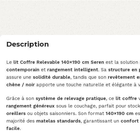
Description
Le
lit Coffre Relevable 140×190 cm Seren
est la solution
contemporain
et
rangement intelligent
. Sa
structure en
assure une
solidité durable
, tandis que son
revêtement e
chêne / noir
apporte une touche naturelle et élégante à 
Grâce à son
système de relevage pratique
, ce
lit coffre
v
rangement généreux
sous le couchage, parfait pour stoc
oreillers
ou objets saisonniers. Son format
140×190 cm
es
majorité des
matelas standards
, garantissant un
confort
facile
.