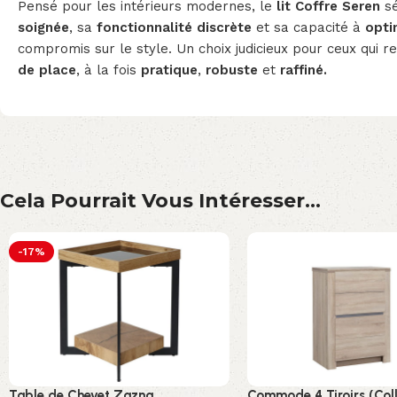
Pensé pour les intérieurs modernes, le
lit Coffre Seren
sé
soignée
, sa
fonctionnalité discrète
et sa capacité à
opti
compromis sur le style. Un choix judicieux pour ceux qui 
de place
, à la fois
pratique
,
robuste
et
raffiné.
Cela Pourrait Vous Intéresser...
-17%
Table de Chevet Zazna
Commode 4 Tiroirs (Coll