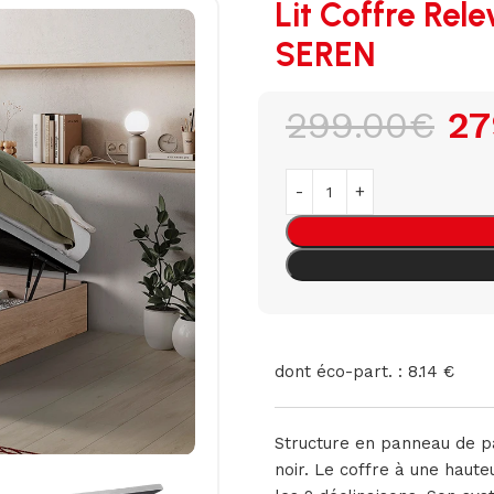
Lit Coffre Rel
SEREN
299.00
€
27
dont éco-part. : 8.14 €
Structure en panneau de pa
noir. Le coffre à une haut