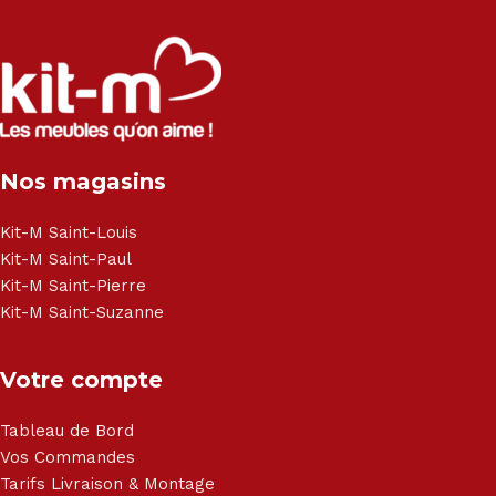
Salon angle - Salon convertible - Salon relax - Canapé -
Canapé lit - Cuisine sur-mesure - Fauteuil - Armoire - Table
et chaise - Meuble de salle de bain - Literie - Lit - Bureau -
Électroménager - Télévision led - Réfrigérateur -
Congélateur - Cuisson - Cuisinière et hotte - Petits meubles
Nos magasins
- Matelas - Hifi Hitachi, LG, Sharp, Philips, Bosh, Moulinex,
Brandt, TCL, Panasonic, Samsung, Toshiba, Hisense, Grundig,
Haier, Sony, Cecotec, Westpoint, Dyson.
Kit-M Saint-Louis
Kit-M Saint-Paul
Kit-M Saint-Pierre
Kit-M Saint-Suzanne
Votre compte
Tableau de Bord
Vos Commandes
Tarifs Livraison & Montage