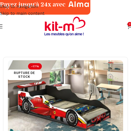
Payez jusqu'à 24x avec
Skip to navigation
Skip to main content
0
Accueil
PROMOS
-17%
RUPTURE DE
STOCK