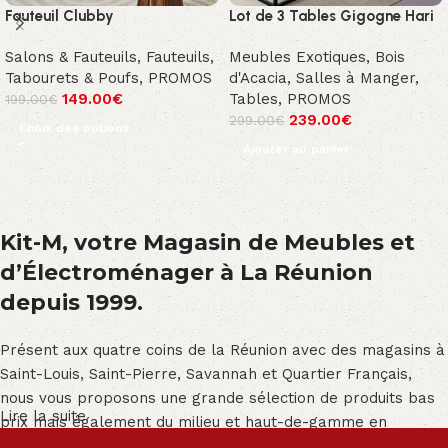
Fauteuil Clubby
Lot de 3 Tables Gigogne Hari
Salons & Fauteuils
,
Fauteuils,
Meubles Exotiques
,
Bois
Tabourets & Poufs
,
PROMOS
d'Acacia
,
Salles à Manger
,
149.00
€
Tables
,
PROMOS
199.00
€
239.00
€
299.00
€
Choix des options
Ajouter au panier
Kit-M, votre Magasin de Meubles et
d’Électroménager à La Réunion
depuis 1999.
Présent aux quatre coins de la Réunion avec des magasins à
Saint-Louis, Saint-Pierre, Savannah et Quartier Français,
nous vous proposons une grande sélection de produits bas
Lire la suite
prix mais également du milieu et haut-de-gamme en
exclusivité :