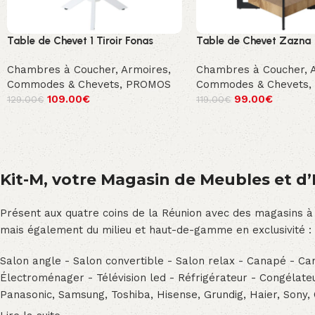
Table de Chevet 1 Tiroir Fonas
Table de Chevet Zazna
Chambres à Coucher
,
Armoires,
Chambres à Coucher
,
Commodes & Chevets
,
PROMOS
Commodes & Chevets
,
109.00
€
99.00
€
129.00
€
119.00
€
Kit-M, votre Magasin de Meubles et d’E
Présent aux quatre coins de la Réunion avec des magasins à
mais également du milieu et haut-de-gamme en exclusivité :
Salon angle - Salon convertible - Salon relax - Canapé - Cana
Électroménager - Télévision led - Réfrigérateur - Congéla
Panasonic, Samsung, Toshiba, Hisense, Grundig, Haier, Sony,