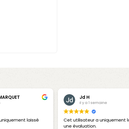
 MARQUET
Jd H
s
il y a 1 semaine
a uniquement laissé
Cet utilisateur a uniquement l
une évaluation.