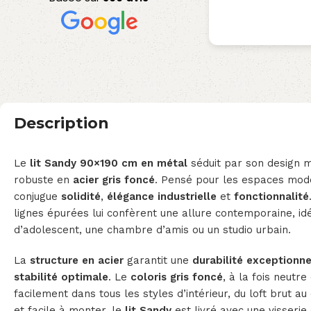
Description
Le
lit Sandy 90×190 cm en métal
séduit par son design m
robuste en
acier gris foncé
. Pensé pour les espaces mod
conjugue
solidité
,
élégance industrielle
et
fonctionnalité
lignes épurées lui confèrent une allure contemporaine, i
d’adolescent, une chambre d’amis ou un studio urbain.
La
structure en acier
garantit une
durabilité exceptionne
stabilité optimale
. Le
coloris gris foncé
, à la fois neutre
facilement dans tous les styles d’intérieur, du loft brut 
et facile à monter, le
lit Sandy
est livré avec une visserie