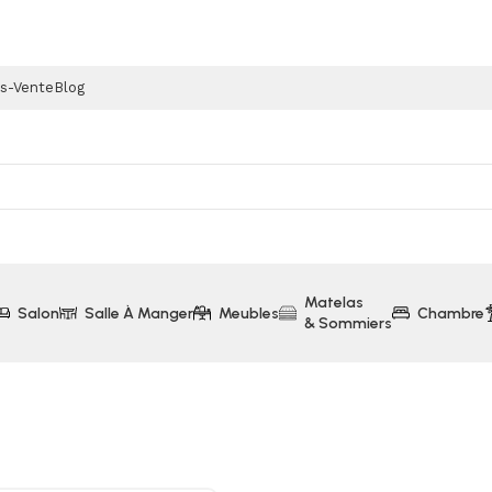
ès-Vente
Blog
Matelas
Salon
Salle À Manger
Meubles
Chambre
& Sommiers
SANDY