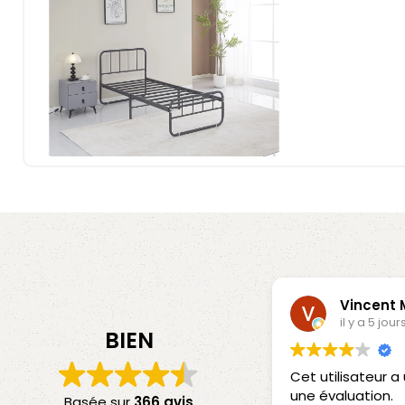
Vincent
il y a 5 jour
BIEN
Cet utilisateur 
une évaluation.
Basée sur
366 avis