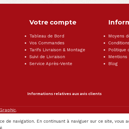
Votre compte
Infor
Tableau de Bord
Moyens d
Vos Commandes
Condition
Tarifs Livraison & Montage
Politique 
Suivi de Livraison
Mentions
Service Après-Vente
Blog
Informations relatives aux avis clients
 Graphic
.
ce de navigation. En continuant à naviguer sur ce site, vous a
é.