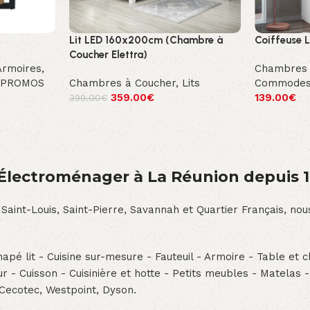
Lit LED 160x200cm (Chambre à
Coiffeuse 
Coucher Elettra)
Armoires,
Chambres 
PROMOS
Chambres à Coucher
,
Lits
Commodes
359.00
€
139.00
€
399.00
€
́lectroménager à La Réunion depuis 
 Saint-Louis, Saint-Pierre, Savannah et Quartier Français, n
pé lit - Cuisine sur-mesure - Fauteuil - Armoire - Table et ch
teur - Cuisson - Cuisinière et hotte - Petits meubles - Matelas 
 Cecotec, Westpoint, Dyson.